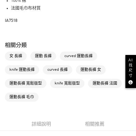
LINE Pay
100% 棉
法國毛巾布材質
街口支付
IA7518
運送方式
全家取貨付款
相關分類
每筆NT$80，滿NT$1,500(含以上)免運費
女 長褲
運動 長褲
curved 運動長褲
付款後全家取貨
AI
每筆NT$80，滿NT$1,500(含以上)免運費
找
knife 運動長褲
curved 長褲
運動長褲 女
尺
寸
萊爾富取貨付款
運動長褲 寬鬆版型
knife 寬鬆版型
運動長褲 法國
每筆NT$80，滿NT$1,500(含以上)免運費
付款後萊爾富取貨
運動長褲 毛巾
每筆NT$80，滿NT$1,500(含以上)免運費
7-11取貨付款
每筆NT$80，滿NT$1,500(含以上)免運費
詳細說明
相關推薦
付款後7-11取貨