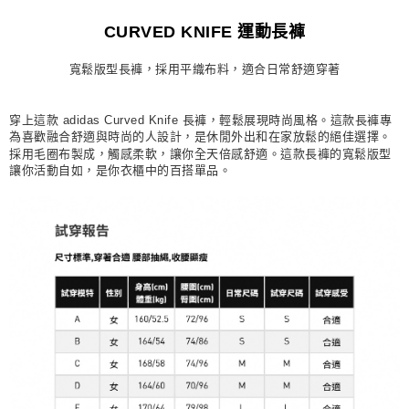
每筆NT$80，滿NT$1,500(含以上)免運費
CURVED KNIFE 運動長褲
宅配
寬鬆版型長褲，採用平織布料，適合日常舒適穿著
每筆NT$80，滿NT$1,500(含以上)免運費
付款後門市自取
穿上這款 adidas Curved Knife 長褲，輕鬆展現時尚風格。這款長褲專
每筆NT$80，滿NT$1,500(含以上)免運費
為喜歡融合舒適與時尚的人設計，是休閒外出和在家放鬆的絕佳選擇。
採用毛圈布製成，觸感柔軟，讓你全天倍感舒適。這款長褲的寬鬆版型
讓你活動自如，是你衣櫃中的百搭單品。