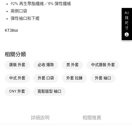
92% 再生聚酯纖維／8% 彈性纖維
街口支付
兩側口袋
AI
找
彈性袖口和下襬
運送方式
尺
寸
KT3846
全家取貨付款
每筆NT$80，滿NT$1,500(含以上)免運費
付款後全家取貨
相關分類
每筆NT$80，滿NT$1,500(含以上)免運費
唐裝 外套
必收 爆款
男 外套
中式唐裝 外套
萊爾富取貨付款
每筆NT$80，滿NT$1,500(含以上)免運費
中式 外套
外套 口袋
外套 拉鍊
外套 袖口
付款後萊爾富取貨
CNY 外套
寬鬆版型 袖口
每筆NT$80，滿NT$1,500(含以上)免運費
7-11取貨付款
每筆NT$80，滿NT$1,500(含以上)免運費
詳細說明
相關推薦
付款後7-11取貨