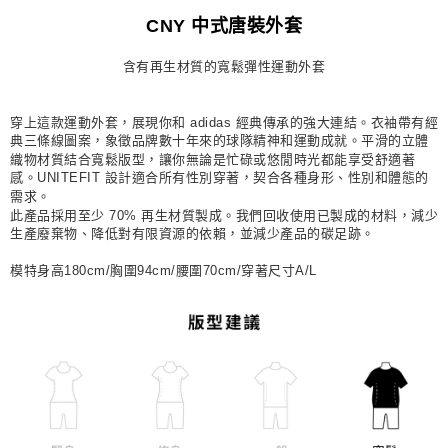
每筆NT$80，滿NT$1,500(含以上)免運費
CNY 中式唐裝外套
宅配
含有再生材質的寬鬆彈性運動外套
每筆NT$80，滿NT$1,500(含以上)免運費
付款後門市自取
穿上這款運動外套，展現你和 adidas 經典傳承的強大連結。衣袖帶有經
每筆NT$80，滿NT$1,500(含以上)免運費
典三條線圖案，象徵品牌數十年來的球隊精神和運動成就。平滑的立體
織物材質結合寬鬆版型，讓你無論是忙碌或悠閒時光都能享受舒適著
感。UNITEFIT 設計適合所有性別穿著，契合各種身形、性別和體態的
需求。
此產品採用至少 70% 再生材質製成。我們回收使用已製成的材料，減少
生產廢棄物、降低對有限資源的依賴，並減少產品的碳足跡。
模特身高180cm/胸圍94cm/腰圍70cm/穿著尺寸A/L