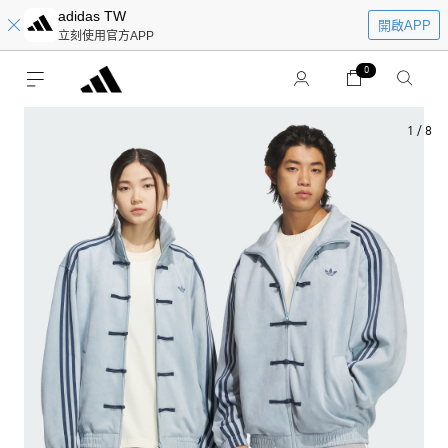
adidas TW
開啟APP
立刻使用官方APP
0
1
/
8