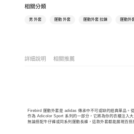
相關分類
男 外套
運動 外套
運動外套 拉鍊
運動外套
詳細說明
相關推薦
Firebird 運動外套是 adidas 傳承中不可或缺的經
作為 Adicolor Sport 系列的一部分，它將為你的衣
無論搭配牛仔褲或同系列運動長褲，這款外套都能展現百搭風格