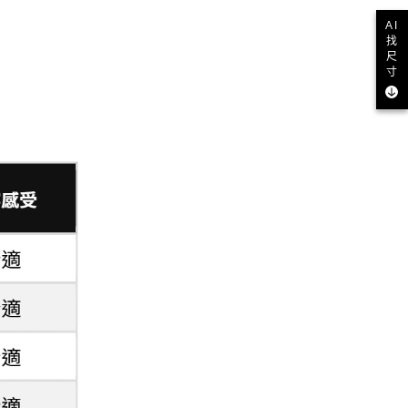
AI
找
尺
寸