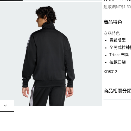
超取滿NT$1,5
商品特色
付款方式
信用卡一次付
商品特色
寬鬆版型
超商取貨付款
全開式拉鍊
LINE Pay
Tricot 布
拉鍊口袋
街口支付
KD8312
運送方式
商品相關分類 
全家取貨付款
男性
男性服
每筆NT$80，滿
多
男性
男性服
付款後全家取
品牌
Origina
每筆NT$80，滿