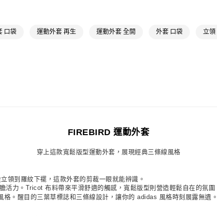
品牌
Origina
萊爾富取貨付
每筆NT$80，滿
最新活動
爸
 口袋
運動外套 再生
運動外套 全開
外套 口袋
立領
付款後萊爾富
每筆NT$80，滿
7-11取貨付款
每筆NT$80，滿
付款後7-11取
每筆NT$80，滿
宅配
FIREBIRD 運動外套
每筆NT$80，滿
穿上這款寬鬆版型運動外套，展現經典三條線風格
付款後門市自
每筆NT$80，滿
典單品。從立領到羅紋下襬，這款外套的剪裁一眼就能辨識。
櫃注入大膽活力。Tricot 布料帶來平滑舒適的觸感，寬鬆版型則營造輕鬆自在的氛圍
。醒目的三葉草標誌和三條線設計，讓你的 adidas 風格時刻展露無遺