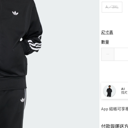
A／3XL
尺寸表
數量
AI
找尺
App 結帳可
付款與運送