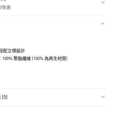
00免運
款
搭配立領設計
料：100% 聚酯纖維 (100% 為再生材質)
(5)
飾
男性全部服飾
NT$1,500(含以上)免運費
飾
男性外套
貨
ls
Originals服飾
NT$1,500(含以上)免運費