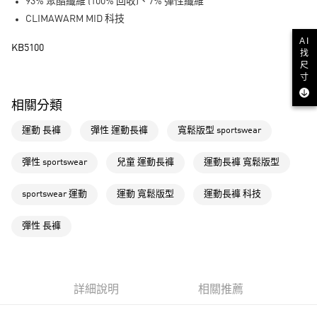
LINE Pay
93% 聚酯纖維 (100% 回收)、7% 彈性纖維
CLIMAWARM MID 科技
街口支付
AI
KB5100
找
運送方式
尺
寸
全家取貨付款
相關分類
每筆NT$80，滿NT$1,500(含以上)免運費
運動 長褲
彈性 運動長褲
寬鬆版型 sportswear
付款後全家取貨
每筆NT$80，滿NT$1,500(含以上)免運費
彈性 sportswear
兒童 運動長褲
運動長褲 寬鬆版型
萊爾富取貨付款
sportswear 運動
運動 寬鬆版型
運動長褲 科技
每筆NT$80，滿NT$1,500(含以上)免運費
付款後萊爾富取貨
彈性 長褲
每筆NT$80，滿NT$1,500(含以上)免運費
7-11取貨付款
每筆NT$80，滿NT$1,500(含以上)免運費
詳細說明
相關推薦
付款後7-11取貨