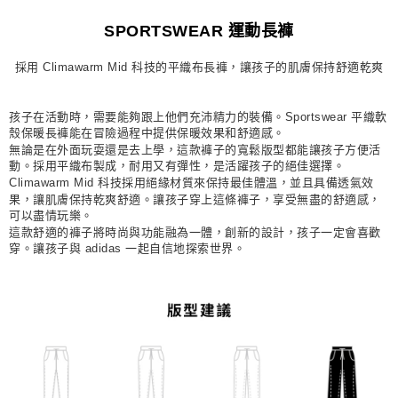
每筆NT$80，滿NT$1,500(含以上)免運費
SPORTSWEAR 運動長褲
宅配
採用 Climawarm Mid 科技的平織布長褲，讓孩子的肌膚保持舒適乾爽
每筆NT$80，滿NT$1,500(含以上)免運費
付款後門市自取
孩子在活動時，需要能夠跟上他們充沛精力的裝備。Sportswear 平織軟
每筆NT$80，滿NT$1,500(含以上)免運費
殼保暖長褲能在冒險過程中提供保暖效果和舒適感。
無論是在外面玩耍還是去上學，這款褲子的寬鬆版型都能讓孩子方便活
動。採用平織布製成，耐用又有彈性，是活躍孩子的絕佳選擇。
Climawarm Mid 科技採用絕緣材質來保持最佳體溫，並且具備透氣效
果，讓肌膚保持乾爽舒適。讓孩子穿上這條褲子，享受無盡的舒適感，
可以盡情玩樂。
這款舒適的褲子將時尚與功能融為一體，創新的設計，孩子一定會喜歡
穿。讓孩子與 adidas 一起自信地探索世界。