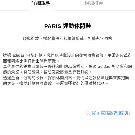
詳細說明
相關推薦
每筆NT$80，滿NT$1,500(含以上)免運費
宅配
PARIS 運動休閒鞋
每筆NT$80，滿NT$1,500(含以上)免運費
付款後門市自取
經典鞋款，採輕量設計和精緻剪裁，打造永恆風格
每筆NT$80，滿NT$1,500(含以上)免運費
透過 adidas 巴黎鞋款，我們以時髦設計向復古風格致敬。平滑的皮革鞋
面和精緻比例打造出時尚剪裁。
具代表性的鋸齒狀邊緣三條線和鞋跟品牌標誌，彰顯 adidas 對品質和細
節的承諾。具低調感，這雙鞋款輕量且穿著舒適。
透過全新、低調的改良，探索休閒風格。我們以這款精緻經典來擁抱簡
約之美。這雙鞋款具真實感，是厚實運動鞋的優雅替代品。
顯示電腦版詳細說明