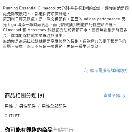
Running Essential Climacool 六分割拼接棒球帽的設計，讓你無論是四
處走動或慢跑。，都能保持涼爽舒適，
這頂帽子輕又透氣，是一款必備配件。正面的 adidas performance 反
光 logo 增添一絲時尚氣息，而可調式插扣則能自行挑整貼合度。
Climacool 和 Aeroready 科技都有助於調節汗水，這樣無論跑步時間多
長，你都能保持乾爽並專注於腳步。
無論你是為馬拉松訓練還是享受悠閒的慢跑，這款經典的帽子都是你的
首選。畢竟，跑步不只是一項運動，更是一種生活型態。
顯示電腦版詳細說明
商品相關分類 (9)
查看全部
男性
男性配件
男性全部配件
OUTLET
你可能有興趣的商品
全站排行