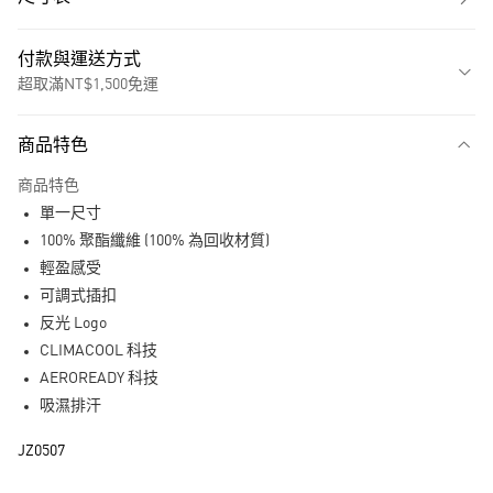
付款與運送方式
超取滿NT$1,500免運
付款方式
商品特色
信用卡一次付款
商品特色
超商取貨付款
單一尺寸
LINE Pay
100% 聚酯纖維 (100% 為回收材質)
輕盈感受
街口支付
可調式插扣
反光 Logo
運送方式
CLIMACOOL 科技
全家取貨付款
AEROREADY 科技
每筆NT$80，滿NT$1,500(含以上)免運費
吸濕排汗
付款後全家取貨
JZ0507
每筆NT$80，滿NT$1,500(含以上)免運費