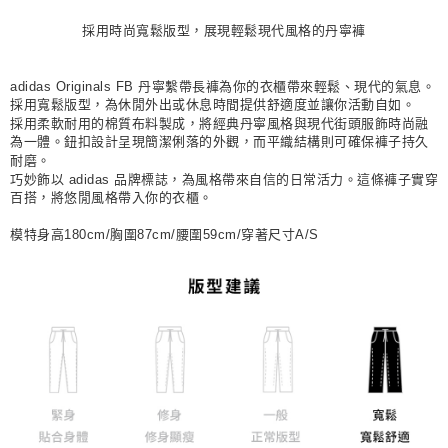
每筆NT$80，滿NT$1,500(含以上)免運費
採用時尚寬鬆版型，展現輕鬆現代風格的丹寧褲
宅配
每筆NT$80，滿NT$1,500(含以上)免運費
adidas Originals FB 丹寧繫帶長褲為你的衣櫃帶來輕鬆、現代的氣息。
採用寬鬆版型，為休閒外出或休息時間提供舒適度並讓你活動自如。
付款後門市自取
採用柔軟耐用的棉質布料製成，將經典丹寧風格與現代街頭服飾時尚融
為一體。鈕扣設計呈現簡潔俐落的外觀，而平織結構則可確保褲子持久
每筆NT$80，滿NT$1,500(含以上)免運費
耐磨。
巧妙飾以 adidas 品牌標誌，為風格帶來自信的日常活力。這條褲子實穿
百搭，將悠閒風格帶入你的衣櫃。
模特身高180cm/胸圍87cm/腰圍59cm/穿著尺寸A/S