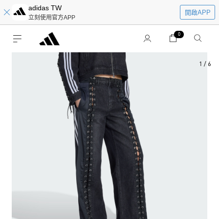
adidas TW
開啟APP
立刻使用官方APP
0
1
/
6