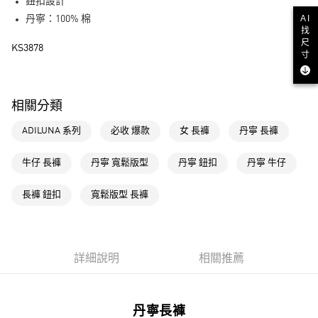
LINE Pay
鈕扣設計
AI
丹寧：100% 棉
街口支付
找
尺
KS3878
寸
運送方式
全家取貨付款
相關分類
每筆NT$80，滿NT$1,500(含以上)免運費
ADILUNA 系列
必收 爆款
女 長褲
丹寧 長褲
付款後全家取貨
每筆NT$80，滿NT$1,500(含以上)免運費
牛仔 長褲
丹寧 寬鬆版型
丹寧 鈕扣
丹寧 牛仔
萊爾富取貨付款
長褲 鈕扣
寬鬆版型 長褲
每筆NT$80，滿NT$1,500(含以上)免運費
付款後萊爾富取貨
每筆NT$80，滿NT$1,500(含以上)免運費
詳細說明
相關推薦
7-11取貨付款
每筆NT$80，滿NT$1,500(含以上)免運費
丹寧長褲
付款後7-11取貨