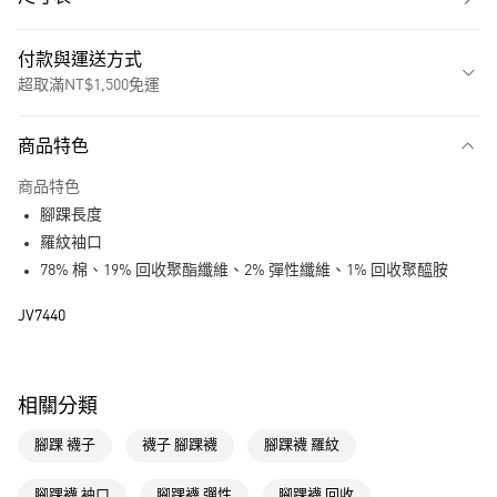
付款與運送方式
超取滿NT$1,500免運
付款方式
商品特色
信用卡一次付款
商品特色
超商取貨付款
腳踝長度
LINE Pay
羅紋袖口
78% 棉、19% 回收聚酯纖維、2% 彈性纖維、1% 回收聚醯胺
街口支付
JV7440
運送方式
全家取貨付款
相關分類
每筆NT$80，滿NT$1,500(含以上)免運費
腳踝 襪子
襪子 腳踝襪
腳踝襪 羅紋
付款後全家取貨
每筆NT$80，滿NT$1,500(含以上)免運費
腳踝襪 袖口
腳踝襪 彈性
腳踝襪 回收