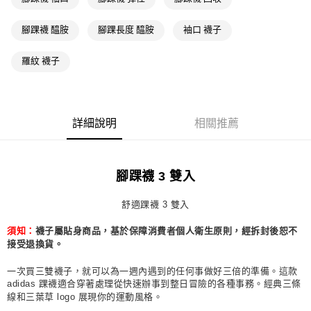
萊爾富取貨付款
腳踝襪 醯胺
腳踝長度 醯胺
袖口 襪子
每筆NT$80，滿NT$1,500(含以上)免運費
付款後萊爾富取貨
羅紋 襪子
每筆NT$80，滿NT$1,500(含以上)免運費
7-11取貨付款
每筆NT$80，滿NT$1,500(含以上)免運費
詳細說明
相關推薦
付款後7-11取貨
每筆NT$80，滿NT$1,500(含以上)免運費
腳踝襪 3 雙入
宅配
舒適踝襪 3 雙入
每筆NT$80，滿NT$1,500(含以上)免運費
襪子屬貼身商品，基於保障消費者個人衛生原則，經拆封後恕不
須知：
付款後門市自取
接受退換貨。
每筆NT$80，滿NT$1,500(含以上)免運費
一次買三雙襪子，就可以為一週內遇到的任何事做好三倍的準備。這款
adidas 踝襪適合穿著處理從快速辦事到整日冒險的各種事務。經典三條
線和三葉草 logo 展現你的運動風格。