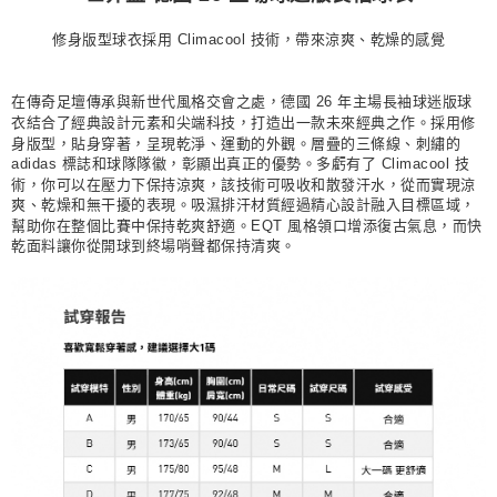
每筆NT$80，滿NT$1,500(含以上)免運費
修身版型球衣採用 Climacool 技術，帶來涼爽、乾燥的感覺
付款後門市自取
每筆NT$80，滿NT$1,500(含以上)免運費
在傳奇足壇傳承與新世代風格交會之處，德國 26 年主場長袖球迷版球
衣結合了經典設計元素和尖端科技，打造出一款未來經典之作。採用修
身版型，貼身穿著，呈現乾淨、運動的外觀。層疊的三條線、刺繡的
adidas 標誌和球隊隊徽，彰顯出真正的優勢。多虧有了 Climacool 技
術，你可以在壓力下保持涼爽，該技術可吸收和散發汗水，從而實現涼
爽、乾燥和無干擾的表現。吸濕排汗材質經過精心設計融入目標區域，
幫助你在整個比賽中保持乾爽舒適。EQT 風格領口增添復古氣息，而快
乾面料讓你從開球到終場哨聲都保持清爽。