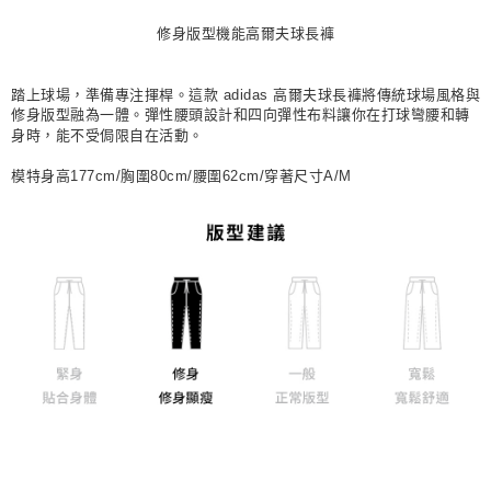
每筆NT$80，滿NT$1,500(含以上)免運費
修身版型機能高爾夫球長褲
宅配
每筆NT$80，滿NT$1,500(含以上)免運費
踏上球場，準備專注揮桿。這款 adidas 高爾夫球長褲將傳統球場風格與
修身版型融為一體。彈性腰頭設計和四向彈性布料讓你在打球彎腰和轉
付款後門市自取
身時，能不受侷限自在活動。
每筆NT$80，滿NT$1,500(含以上)免運費
模特身高177cm/胸圍80cm/腰圍62cm/穿著尺寸A/M