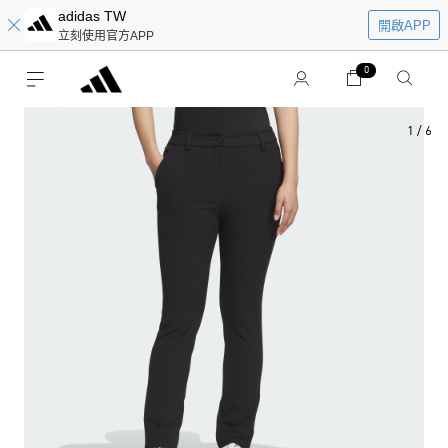
adidas TW
開啟APP
立刻使用官方APP
0
1
/
6