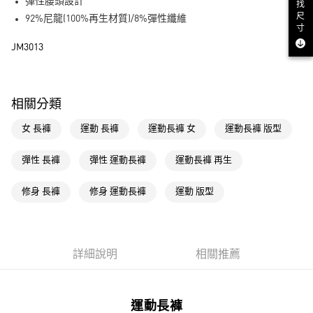
LINE Pay
彈性腰頭設計
找
尺
92%尼龍(100%再生材質)/8%彈性纖維
街口支付
寸
JM3013
運送方式
全家取貨付款
相關分類
每筆NT$80，滿NT$1,500(含以上)免運費
女 長褲
運動 長褲
運動長褲 女
運動長褲 版型
付款後全家取貨
每筆NT$80，滿NT$1,500(含以上)免運費
彈性 長褲
彈性 運動長褲
運動長褲 再生
萊爾富取貨付款
修身 長褲
修身 運動長褲
運動 版型
每筆NT$80，滿NT$1,500(含以上)免運費
付款後萊爾富取貨
每筆NT$80，滿NT$1,500(含以上)免運費
詳細說明
相關推薦
7-11取貨付款
每筆NT$80，滿NT$1,500(含以上)免運費
運動長褲
付款後7-11取貨