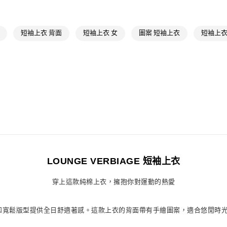
每筆NT$80，滿
最新活動
爸
付款後萊爾富
短袖上衣 背面
短袖上衣 女
圖案 短袖上衣
短袖上衣
每筆NT$80，滿
7-11取貨付款
每筆NT$80，滿
付款後7-11取
每筆NT$80，滿
宅配
每筆NT$80，滿
付款後門市自
LOUNGE VERBIAGE 短袖上衣
每筆NT$80，滿
穿上這款純棉上衣，擁抱你對運動的熱愛
質布料和寬鬆版型提供全日舒適著感。這款上衣的背面帶有手繪圖案，適合悠閒時