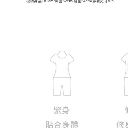
模特身高181cm/胸圍82cm/腰圍64cm/穿著尺寸A/S