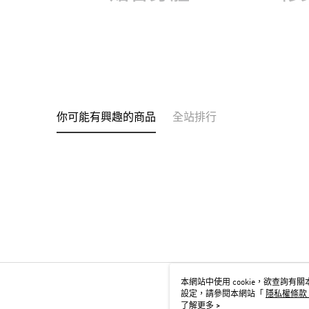
你可能有興趣的商品
全站排行
本網站中使用 cookie，欲查詢有關本
設定，請參閱本網站「
隱私權條款
用 cookie。
了解更多 >