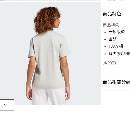
商品特色
付款方式
信用卡一次付
商品特色
一般版型
超商取貨付款
圓領
LINE Pay
100% 棉
背面膠印圖
街口支付
JN9073
運送方式
商品相關分類 
全家取貨付款
女性
女性服
每筆NT$80，滿
OUTLET
付款後全家取
多
女性
女性服
每筆NT$80，滿
最新活動
爸
萊爾富取貨付