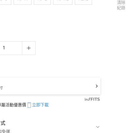
清除
紀錄
寸
享專屬活動優惠價
立即下載
方式
00免運