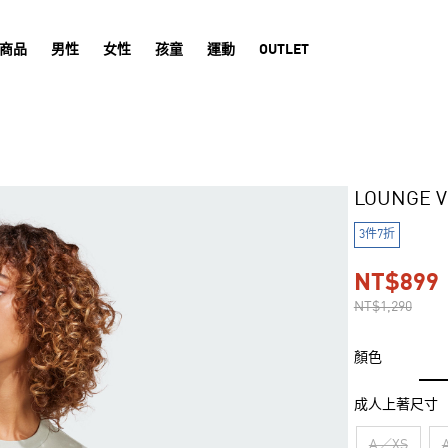
商品
男性
女性
孩童
運動
OUTLET
LOUNGE 
3件7折
NT$899
NT$1,290
顏色
成人上著尺寸
A／XS