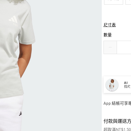
尺寸表
數量
AI
找尺
App 結帳可
付款與運送
超取滿NT$1,5