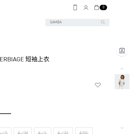
0
VERBIAGE 短袖上衣
A／S
A／M
A／L
A／XL
A2XL