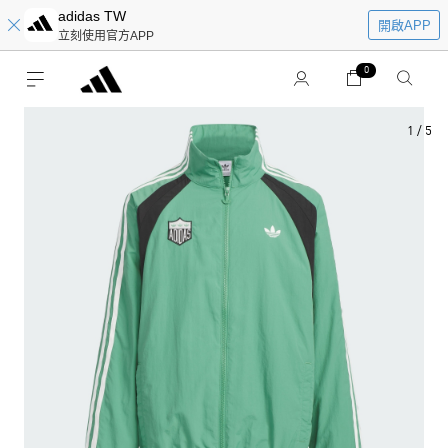
adidas TW
開啟APP
立刻使用官方APP
0
1
/
5