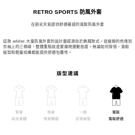
每筆NT$80，滿NT$1,500(含以上)免運費
RETRO SPORTS 防風外套
宅配
在惡劣天氣提供舒適著感的寬鬆防風外套
每筆NT$80，滿NT$1,500(含以上)免運費
付款後門市自取
這款 adidas 大童防風外套的設計靈感源自於典藏款式。從搶眼的色塊到
每筆NT$80，滿NT$1,500(含以上)免運費
衣袖上的三條線，整體重點就是要展現運動態度。無論如何穿搭，寬鬆
版型和輕量結構都能提供舒適包覆性。