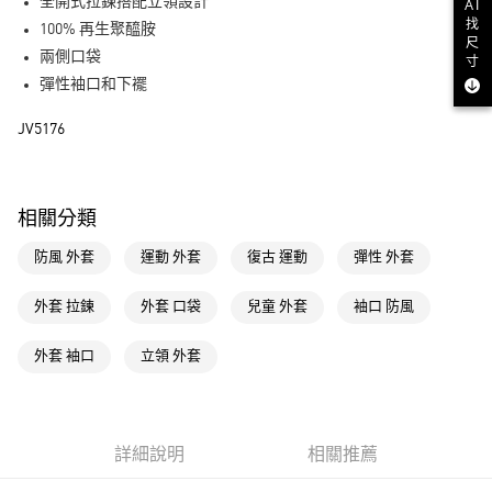
LINE Pay
全開式拉鍊搭配立領設計
AI
找
100% 再生聚醯胺
尺
街口支付
兩側口袋
寸
彈性袖口和下襬
運送方式
JV5176
全家取貨付款
每筆NT$80，滿NT$1,500(含以上)免運費
付款後全家取貨
相關分類
每筆NT$80，滿NT$1,500(含以上)免運費
防風 外套
運動 外套
復古 運動
彈性 外套
萊爾富取貨付款
每筆NT$80，滿NT$1,500(含以上)免運費
外套 拉鍊
外套 口袋
兒童 外套
袖口 防風
付款後萊爾富取貨
外套 袖口
立領 外套
每筆NT$80，滿NT$1,500(含以上)免運費
7-11取貨付款
每筆NT$80，滿NT$1,500(含以上)免運費
詳細說明
相關推薦
付款後7-11取貨