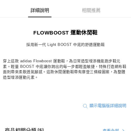
每筆NT$80，滿NT$1,500(含以上)免運費
詳細說明
相關推薦
宅配
每筆NT$80，滿NT$1,500(含以上)免運費
FLOWBOOST 運動休閒鞋
付款後門市自取
每筆NT$80，滿NT$1,500(含以上)免運費
採用新一代 Light BOOST 中底的舒適運動鞋
穿上這款 adidas Flowboost 運動鞋，為日常造型增添機能跑步鞋元
素。輕量 BOOST 中底讓你跨出的每一步都輕盈敏捷，特殊打造網布鞋
面則帶來柔軟透氣腳感。這款休閒運動鞋帶有摩登三條線圖案，為整體
造型增添運動元素。
顯示電腦版詳細說明
查看全部