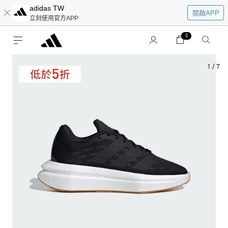
adidas TW
開啟APP
立刻使用官方APP
0
1
/
7