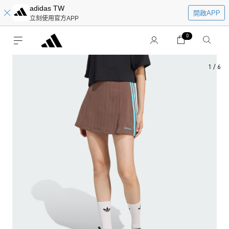
adidas TW
開啟APP
立刻使用官方APP
0
1
/
6