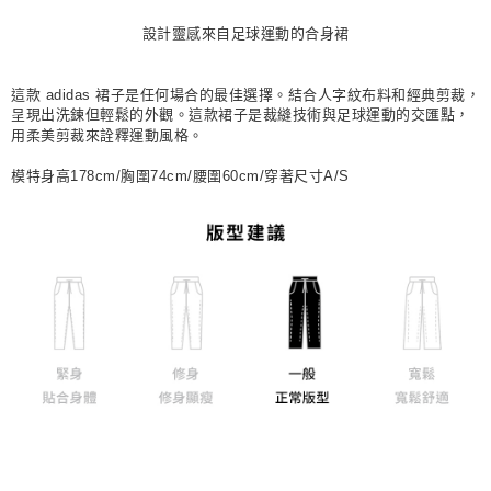
每筆NT$80，滿NT$1,500(含以上)免運費
設計靈感來自足球運動的合身裙
宅配
每筆NT$80，滿NT$1,500(含以上)免運費
這款 adidas 裙子是任何場合的最佳選擇。結合人字紋布料和經典剪裁，
呈現出洗鍊但輕鬆的外觀。這款裙子是裁縫技術與足球運動的交匯點，
付款後門市自取
用柔美剪裁來詮釋運動風格。
每筆NT$80，滿NT$1,500(含以上)免運費
模特身高178cm/胸圍74cm/腰圍60cm/穿著尺寸A/S