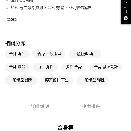
LINE Pay
彈性腰頭設計
找
尺
64% 再生聚酯纖維、33% 嫘縈、3% 彈性纖維
街口支付
寸
JX5305
運送方式
全家取貨付款
相關分類
每筆NT$80，滿NT$1,500(含以上)免運費
合身 再生
合身 一般版型
一般版型 再生
付款後全家取貨
每筆NT$80，滿NT$1,500(含以上)免運費
合身 嫘縈
再生 彈性
彈性 合身
合身 腰頭設計
萊爾富取貨付款
一般版型 嫘縈
腰頭設計 再生
一般版型 彈性
每筆NT$80，滿NT$1,500(含以上)免運費
付款後萊爾富取貨
每筆NT$80，滿NT$1,500(含以上)免運費
詳細說明
相關推薦
7-11取貨付款
每筆NT$80，滿NT$1,500(含以上)免運費
合身裙
付款後7-11取貨