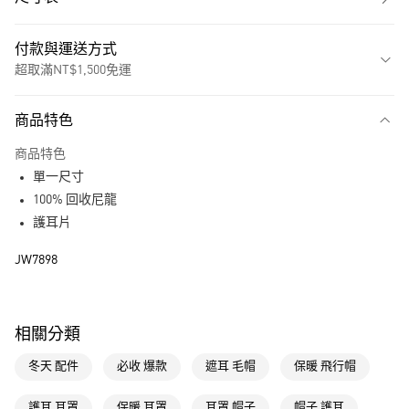
付款與運送方式
超取滿NT$1,500免運
付款方式
商品特色
信用卡一次付款
商品特色
超商取貨付款
單一尺寸
LINE Pay
100% 回收尼龍
護耳片
街口支付
JW7898
運送方式
全家取貨付款
相關分類
每筆NT$80，滿NT$1,500(含以上)免運費
冬天 配件
必收 爆款
遮耳 毛帽
保暖 飛行帽
付款後全家取貨
每筆NT$80，滿NT$1,500(含以上)免運費
護耳 耳罩
保暖 耳罩
耳罩 帽子
帽子 護耳