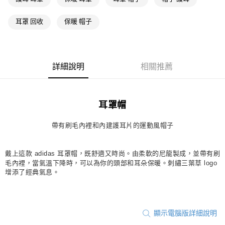
萊爾富取貨付款
耳罩 回收
保暖 帽子
每筆NT$80，滿NT$1,500(含以上)免運費
付款後萊爾富取貨
每筆NT$80，滿NT$1,500(含以上)免運費
詳細說明
相關推薦
7-11取貨付款
每筆NT$80，滿NT$1,500(含以上)免運費
耳罩帽
付款後7-11取貨
每筆NT$80，滿NT$1,500(含以上)免運費
帶有刷毛內裡和內建護耳片的運動風帽子
宅配
每筆NT$80，滿NT$1,500(含以上)免運費
戴上這款 adidas 耳罩帽，既舒適又時尚。由柔軟的尼龍製成，並帶有刷
毛內裡，當氣溫下降時，可以為你的頭部和耳朵保暖。刺繡三葉草 logo
付款後門市自取
增添了經典氣息。
每筆NT$80，滿NT$1,500(含以上)免運費
顯示電腦版詳細說明