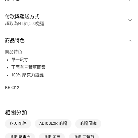
付款與運送方式
超取滿NT$1,500免運
付款方式
商品特色
信用卡一次付款
商品特色
超商取貨付款
單一尺寸
LINE Pay
正面有三葉草圖案
100% 壓克力纖維
街口支付
KB3012
運送方式
全家取貨付款
相關分類
每筆NT$80，滿NT$1,500(含以上)免運費
冬天 配件
ADICOLOR 毛帽
毛帽 圖案
付款後全家取貨
每筆NT$80，滿NT$1,500(含以上)免運費
毛帽 壓克力
毛帽 正面
毛帽 三葉草