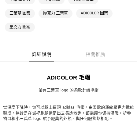
萊爾富取貨付款
三葉草 圖案
壓克力 三葉草
ADICOLOR 圖案
每筆NT$80，滿NT$1,500(含以上)免運費
付款後萊爾富取貨
壓克力 圖案
每筆NT$80，滿NT$1,500(含以上)免運費
7-11取貨付款
每筆NT$80，滿NT$1,500(含以上)免運費
詳細說明
相關推薦
付款後7-11取貨
每筆NT$80，滿NT$1,500(含以上)免運費
ADICOLOR 毛帽
宅配
帶有三葉草 logo 的柔軟針織毛帽
每筆NT$80，滿NT$1,500(含以上)免運費
付款後門市自取
當溫度下降時，你可以戴上這頂 adidas 毛帽。由柔軟的羅紋壓克力纖維
每筆NT$80，滿NT$1,500(含以上)免運費
製成，無論是在城裡跑腿還是出去長途散步，都能讓你保持溫暖。折疊
袖口和小三葉草 logo 賦予經典的外觀，與任何服飾都相配。