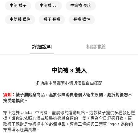
每筆NT$80，滿NT$1,500(含以上)免運費
中筒 襪子
中筒襪 bci
中筒襪 長度
萊爾富取貨付款
中筒襪 彈性
襪子 長襪
長襪 彈性
每筆NT$80，滿NT$1,500(含以上)免運費
付款後萊爾富取貨
每筆NT$80，滿NT$1,500(含以上)免運費
詳細說明
相關推薦
7-11取貨付款
每筆NT$80，滿NT$1,500(含以上)免運費
中筒襪 3 雙入
付款後7-11取貨
每筆NT$80，滿NT$1,500(含以上)免運費
多功能中筒襪隨心情與個性自由搭配
宅配
襪子屬貼身商品，基於保障消費者個人衛生原則，經拆封後恕不
須知：
每筆NT$80，滿NT$1,500(含以上)免運費
接受退換貨。
付款後門市自取
穿上這雙 adidas 中筒襪，盡展你的運動風格。這款襪子提供多種顏色選
擇，讓你能依照心情或服裝挑選最合適的一雙。專為全日舒適打造，這
每筆NT$80，滿NT$1,500(含以上)免運費
款襪子絕對是你襪櫃中的必備單品。經典三條線與三葉草 logo，為你的
穿搭增添經典風格。