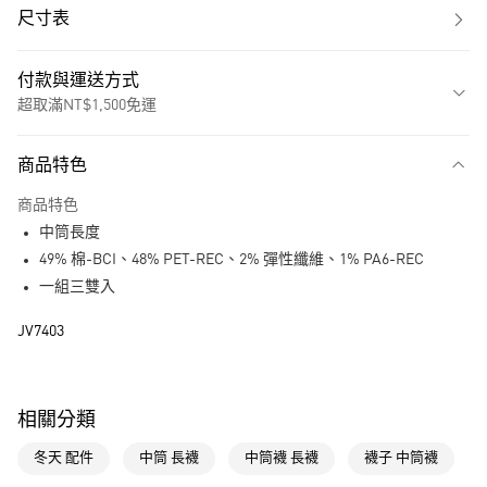
尺寸表
付款與運送方式
超取滿NT$1,500免運
付款方式
商品特色
信用卡一次付款
商品特色
超商取貨付款
中筒長度
LINE Pay
49% 棉-BCI、48% PET-REC、2% 彈性纖維、1% PA6-REC
一組三雙入
街口支付
JV7403
運送方式
全家取貨付款
相關分類
每筆NT$80，滿NT$1,500(含以上)免運費
冬天 配件
中筒 長襪
中筒襪 長襪
襪子 中筒襪
付款後全家取貨