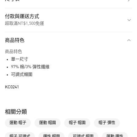
付款與運送方式
超取滿NT$1,500免運
付款方式
商品特色
信用卡一次付款
商品特色
超商取貨付款
單一尺寸
LINE Pay
97% 棉/3% 彈性纖維
可調式帽圍
街口支付
KC0241
運送方式
全家取貨付款
相關分類
每筆NT$80，滿NT$1,500(含以上)免運費
運動 帽子
運動 帽圍
帽子 帽圍
帽子 彈性
付款後全家取貨
每筆NT$80，滿NT$1,500(含以上)免運費
帽子 可調式
彈性 帽圍
可調式 帽圍
運動 彈性