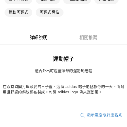
萊爾富取貨付款
運動 可調式
可調式 彈性
每筆NT$80，滿NT$1,500(含以上)免運費
付款後萊爾富取貨
每筆NT$80，滿NT$1,500(含以上)免運費
詳細說明
相關推薦
7-11取貨付款
每筆NT$80，滿NT$1,500(含以上)免運費
運動帽子
付款後7-11取貨
每筆NT$80，滿NT$1,500(含以上)免運費
適合外出時遮蓋頭部的運動風老帽
宅配
每筆NT$80，滿NT$1,500(含以上)免運費
在沒有時間打理頭髮的日子裡，這頂 adidas 帽子能拯救你的一天。由耐
用且舒適的斜紋棉布製成。刺繡 adidas logo 帶來運動風。
付款後門市自取
每筆NT$80，滿NT$1,500(含以上)免運費
顯示電腦版詳細說明