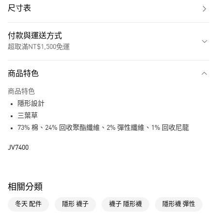
尺寸表
付款與運送方式
超取滿NT$1,500免運
付款方式
商品特色
信用卡一次付款
商品特色
超商取貨付款
隱形設計
LINE Pay
三葉草
73% 棉、24% 回收聚酯纖維、2% 彈性纖維、1% 回收尼龍
街口支付
JV7400
運送方式
全家取貨付款
相關分類
每筆NT$80，滿NT$1,500(含以上)免運費
冬天 配件
隱形 襪子
襪子 隱形襪
隱形襪 彈性
付款後全家取貨