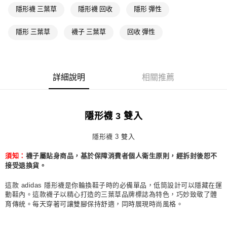
每筆NT$80，滿NT$1,500(含以上)免運費
隱形襪 三葉草
隱形襪 回收
隱形 彈性
萊爾富取貨付款
隱形 三葉草
襪子 三葉草
回收 彈性
每筆NT$80，滿NT$1,500(含以上)免運費
付款後萊爾富取貨
每筆NT$80，滿NT$1,500(含以上)免運費
詳細說明
相關推薦
7-11取貨付款
每筆NT$80，滿NT$1,500(含以上)免運費
隱形襪 3 雙入
付款後7-11取貨
每筆NT$80，滿NT$1,500(含以上)免運費
隱形襪 3 雙入
宅配
襪子屬貼身商品，基於保障消費者個人衛生原則，經拆封後恕不
須知：
每筆NT$80，滿NT$1,500(含以上)免運費
接受退換貨。
付款後門市自取
這款 adidas 隱形襪是你輪換鞋子時的必備單品，低筒設計可以隱藏在運
動鞋內。這款襪子以精心打造的三葉草品牌標誌為特色，巧妙致敬了體
每筆NT$80，滿NT$1,500(含以上)免運費
育傳統。每天穿著可讓雙腳保持舒適，同時展現時尚風格。