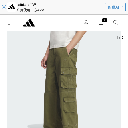
adidas TW
開啟APP
立刻使用官方APP
0
1
/
6