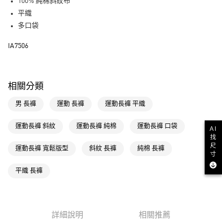
LINE Pay
100% 純棉斜紋布
平織
街口支付
多口袋
運送方式
IA7506
全家取貨付款
每筆NT$80，滿NT$1,500(含以上)免運費
相關分類
付款後全家取貨
男 長褲
運動 長褲
運動長褲 平織
每筆NT$80，滿NT$1,500(含以上)免運費
萊爾富取貨付款
運動長褲 斜紋
運動長褲 純棉
運動長褲 口袋
AI
每筆NT$80，滿NT$1,500(含以上)免運費
找
尺
運動長褲 寬鬆版型
斜紋 長褲
純棉 長褲
寸
付款後萊爾富取貨
每筆NT$80，滿NT$1,500(含以上)免運費
平織 長褲
7-11取貨付款
每筆NT$80，滿NT$1,500(含以上)免運費
詳細說明
相關推薦
付款後7-11取貨