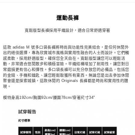
每筆NT$80，滿NT$1,500(含以上)免運費
運動長褲
宅配
每筆NT$80，滿NT$1,500(含以上)免運費
寬鬆版型長褲採用平織設計，適合日常舒適穿著
付款後門市自取
每筆NT$80，滿NT$1,500(含以上)免運費
這款 adidas M 號多口袋長褲將時尚與功能性完美結合，是任何休閒外
出的絕佳選擇，專為欣賞城市風格與實用性融合的人士而設計。它們觸
感柔軟，採用舒適版型，確保您全天自在。寬鬆版型讓您可以輕鬆活
動，非常適合悠閒散步和積極冒險。平織結構增加了耐用性，讓您對日
常磨損更有信心和彈性。多口袋長褲可以充分存放您的必備品，包括您
的金錢、手機和鑰匙、讓您輕鬆取獲所有東西。無論您是出去參加休閒
聚會還是探索城鎮，這款休閒的 Originals 長褲都是時尚和實用性的體
現。
模特身高192cm/胸圍92cm/腰圍78cm/穿著尺寸34"