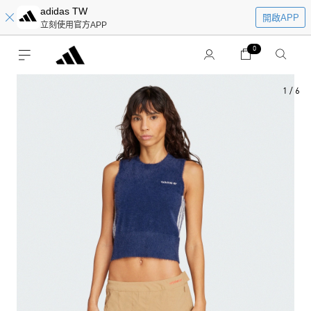
adidas TW
開啟APP
立刻使用官方APP
0
1
/
6