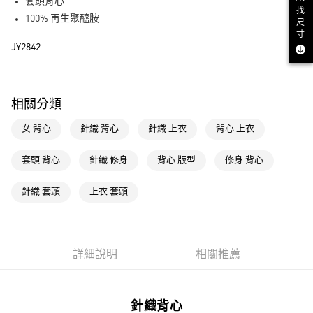
LINE Pay
套頭背心
找
100% 再生聚醯胺
尺
街口支付
寸
JY2842
運送方式
全家取貨付款
相關分類
每筆NT$80，滿NT$1,500(含以上)免運費
女 背心
針織 背心
針織 上衣
背心 上衣
付款後全家取貨
每筆NT$80，滿NT$1,500(含以上)免運費
套頭 背心
針織 修身
背心 版型
修身 背心
萊爾富取貨付款
針織 套頭
上衣 套頭
每筆NT$80，滿NT$1,500(含以上)免運費
付款後萊爾富取貨
每筆NT$80，滿NT$1,500(含以上)免運費
詳細說明
相關推薦
7-11取貨付款
每筆NT$80，滿NT$1,500(含以上)免運費
針織背心
付款後7-11取貨