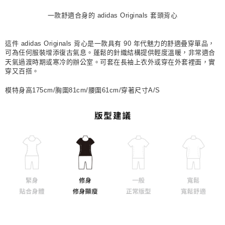
每筆NT$80，滿NT$1,500(含以上)免運費
一款舒適合身的 adidas Originals 套頭背心
宅配
每筆NT$80，滿NT$1,500(含以上)免運費
這件 adidas Originals 背心是一款具有 90 年代魅力的舒適疊穿單品，
可為任何服裝增添復古氣息。蓬鬆的針織結構提供輕度溫暖，非常適合
付款後門市自取
天氣過渡時期或寒冷的辦公室。可套在長袖上衣外或穿在外套裡面，實
穿又百搭。
每筆NT$80，滿NT$1,500(含以上)免運費
模特身高175cm/胸圍81cm/腰圍61cm/穿著尺寸A/S