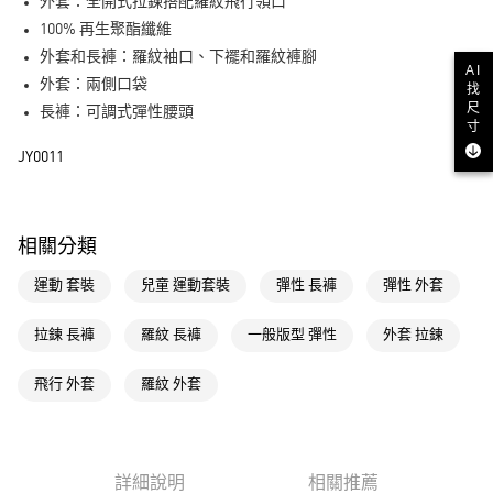
LINE Pay
外套：全開式拉鍊搭配羅紋飛行領口
100% 再生聚酯纖維
街口支付
外套和長褲：羅紋袖口、下襬和羅紋褲腳
AI
外套：兩側口袋
找
運送方式
尺
長褲：可調式彈性腰頭
寸
全家取貨付款
JY0011
每筆NT$80，滿NT$1,500(含以上)免運費
付款後全家取貨
每筆NT$80，滿NT$1,500(含以上)免運費
相關分類
萊爾富取貨付款
運動 套裝
兒童 運動套裝
彈性 長褲
彈性 外套
每筆NT$80，滿NT$1,500(含以上)免運費
拉鍊 長褲
羅紋 長褲
一般版型 彈性
外套 拉鍊
付款後萊爾富取貨
每筆NT$80，滿NT$1,500(含以上)免運費
飛行 外套
羅紋 外套
7-11取貨付款
每筆NT$80，滿NT$1,500(含以上)免運費
詳細說明
相關推薦
付款後7-11取貨