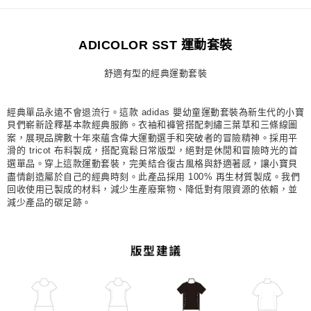
每筆NT$80，滿NT$1,500(含以上)免運費
宅配
ADICOLOR SST 運動套裝
每筆NT$80，滿NT$1,500(含以上)免運費
舒適有型的經典運動套裝
付款後門市自取
每筆NT$80，滿NT$1,500(含以上)免運費
經典單品永遠不會退流行。這款 adidas 嬰幼童運動套裝為新生代的小寶
貝們嶄新詮釋基本款經典服飾。衣袖和褲管搭配刺繡三葉草和三條線圖
案，展現品牌數十年來蘊含偉大運動選手和突破者的冒險精神。採用平
滑的 tricot 布料製成，搭配寬鬆日常版型，絕對是休閒和冒險時光的首
選單品。穿上這款運動套裝，完美結合復古風格與舒適著感，讓小寶貝
盡情創造屬於自己的經典時刻。此產品採用 100% 再生材質製成。我們
回收使用已製成的材料，減少生產廢棄物、降低對有限資源的依賴，並
減少產品的碳足跡。