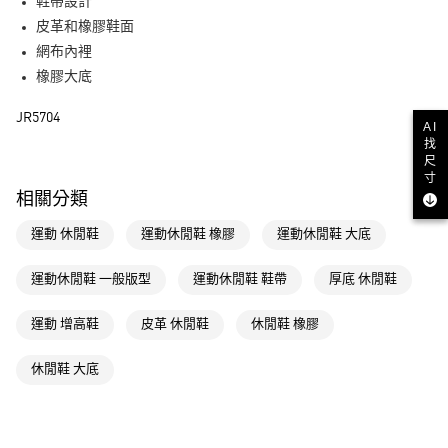
LINE Pay
鞋帶設計
皮革和橡膠鞋面
街口支付
網布內裡
橡膠大底
運送方式
JR5704
全家取貨付款
AI
找
每筆NT$80，滿NT$1,500(含以上)免運費
尺
寸
付款後全家取貨
相關分類
每筆NT$80，滿NT$1,500(含以上)免運費
運動 休閒鞋
運動休閒鞋 橡膠
運動休閒鞋 大底
萊爾富取貨付款
每筆NT$80，滿NT$1,500(含以上)免運費
運動休閒鞋 一般版型
運動休閒鞋 鞋帶
厚底 休閒鞋
付款後萊爾富取貨
運動 增高鞋
皮革 休閒鞋
休閒鞋 橡膠
每筆NT$80，滿NT$1,500(含以上)免運費
休閒鞋 大底
7-11取貨付款
每筆NT$80，滿NT$1,500(含以上)免運費
付款後7-11取貨