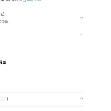
方式
00免運
款
鞋面
11)
NT$1,500(含以上)免運費
類
男性全部鞋類