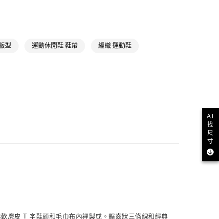
貨
NT$1,500(含以上)免運費
類
男性 Originals
款
類
女性Originals
版型
運動休閒鞋 鞋帶
編織 運動鞋
NT$1,500(含以上)免運費
ls
Originals鞋類
取貨
類
女性全部鞋類
NT$1,500(含以上)免運費
ls
Originals全部商品
iginals
經典T-TOE系列
NT$1,500(含以上)免運費
AI
找
氣有禮 | APP限定滿$3800折$300
貨
尺
iginals
Samba
寸
NT$1,500(含以上)免運費
氣有禮 | 2件8折；3件7折
NT$1,500(含以上)免運費
取
NT$1,500(含以上)免運費
面、柔軟麂皮 T 字鞋頭和毛巾布內裡製成。鋸齒狀三條線和經典