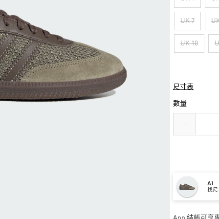
UK 7
UK
UK 10
U
尺寸表
數量
AI
找尺
App 結帳可