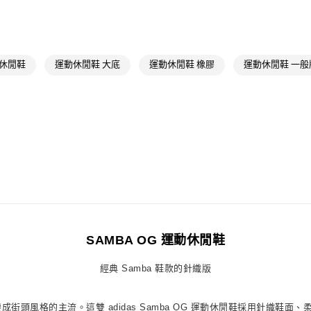
付款後全家取
OUTLET
每筆NT$80，滿
男性
男性鞋
萊爾富取貨付
女性
女性鞋
 休閒鞋
運動休閒鞋 大底
運動休閒鞋 橡膠
運動休閒鞋 一般
每筆NT$80，滿
品牌
Origina
付款後萊爾富
女性
女性鞋
每筆NT$80，滿
品牌
Origina
7-11取貨付款
最新活動
Or
每筆NT$80，滿
最新活動
爸
付款後7-11取
最新活動
Or
每筆NT$80，滿
最新活動
爸
宅配
SAMBA OG 運動休閒鞋
每筆NT$80，滿
經典 Samba 鞋款的針織版
付款後門市自
每筆NT$80，滿
街頭風格的主流。這雙 adidas Samba OG 運動休閒鞋採用針織鞋