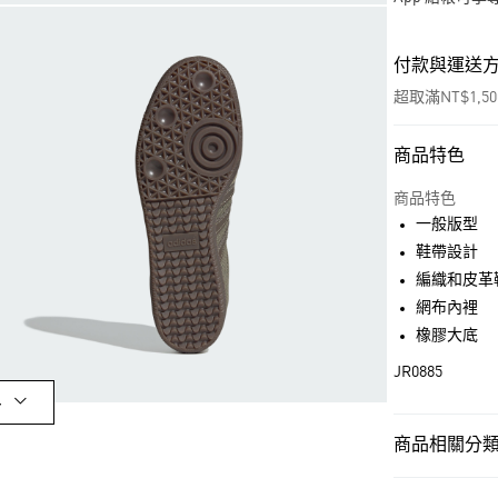
付款與運送
超取滿NT$1,5
商品特色
付款方式
信用卡一次付
商品特色
一般版型
超商取貨付款
鞋帶設計
LINE Pay
編織和皮革
網布內裡
街口支付
橡膠大底
JR0885
運送方式
多
全家取貨付款
商品相關分類 (
每筆NT$80，滿
男性
男性鞋