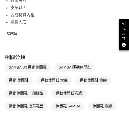
LINE Pay
鞋帶設計
皮革鞋面
街口支付
合成材質內裡
橡膠大底
AI
運送方式
找
尺
JS3934
全家取貨付款
寸
每筆NT$80，滿NT$1,500(含以上)免運費
付款後全家取貨
相關分類
每筆NT$80，滿NT$1,500(含以上)免運費
SAMBA OG 運動休閒鞋
SAMBA 運動休閒鞋
萊爾富取貨付款
每筆NT$80，滿NT$1,500(含以上)免運費
運動 休閒鞋
運動休閒鞋 大底
運動休閒鞋 橡膠
付款後萊爾富取貨
運動休閒鞋 一般版型
運動休閒鞋 鞋帶
每筆NT$80，滿NT$1,500(含以上)免運費
運動休閒鞋 皮革鞋面
休閒鞋 SAMBA
休閒鞋 橡膠
7-11取貨付款
每筆NT$80，滿NT$1,500(含以上)免運費
付款後7-11取貨