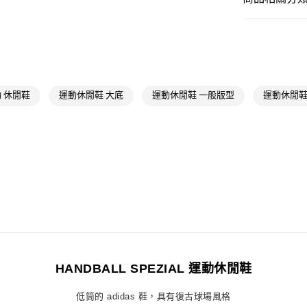
每筆NT$80，滿
男性
男性鞋
付款後全家取
OUTLET
每筆NT$80，滿
男性
男性鞋
萊爾富取貨付
女性
女性鞋
 休閒鞋
運動休閒鞋 大底
運動休閒鞋 一般版型
運動休閒鞋
每筆NT$80，滿
品牌
Origina
付款後萊爾富
女性
女性鞋
每筆NT$80，滿
品牌
Origina
7-11取貨付款
最新活動
Or
每筆NT$80，滿
最新活動
爸
付款後7-11取
最新活動
Or
每筆NT$80，滿
最新活動
爸
宅配
HANDBALL SPEZIAL 運動休閒鞋
每筆NT$80，滿
低筒的 adidas 鞋，具有復古球場風格
付款後門市自