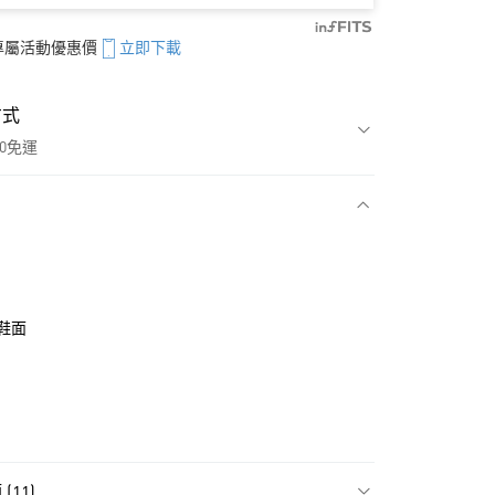
享專屬活動優惠價
立即下載
方式
00免運
款
鞋面
11)