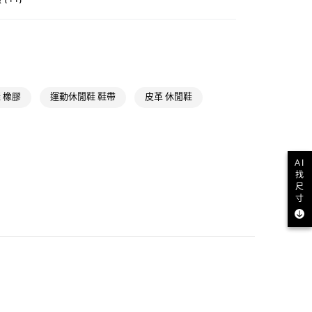
NT$1,500(含以上)免運費
類
男性全部鞋類
貨
NT$1,500(含以上)免運費
類
男性 Originals
款
類
女性Originals
 橡膠
運動休閒鞋 鞋帶
皮革 休閒鞋
NT$1,500(含以上)免運費
ls
Originals鞋類
取貨
類
女性全部鞋類
NT$1,500(含以上)免運費
AI
ls
Originals全部商品
找
尺
iginals
經典T-TOE系列
NT$1,500(含以上)免運費
寸
氣有禮 | APP限定滿$3800折$300
貨
iginals
Handball
NT$1,500(含以上)免運費
氣有禮 | 2件8折；3件7折
NT$1,500(含以上)免運費
取