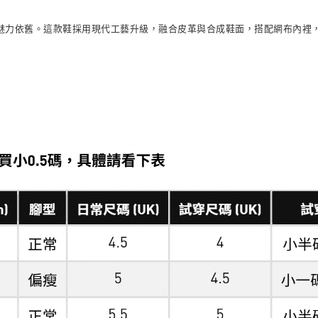
每筆NT$80，滿
經久不衰，魅力依舊。這款鞋採用現代工藝升級，融合皮革與合成鞋面，搭配網布