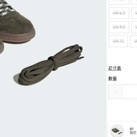
UK 6.5
UK 9.5
UK 12
U
尺寸表
數量
AI
找尺