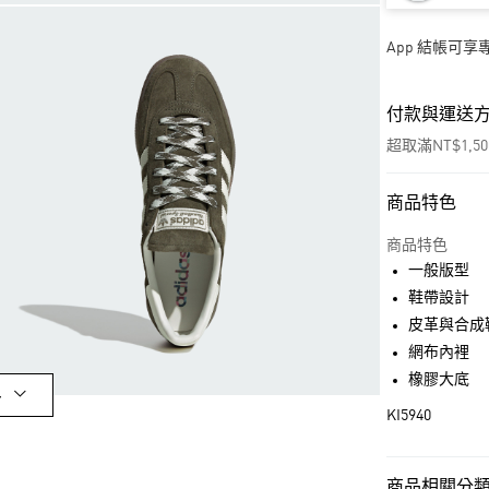
App 結帳可
付款與運送
超取滿NT$1,5
商品特色
付款方式
信用卡一次付
商品特色
一般版型
超商取貨付款
鞋帶設計
LINE Pay
皮革與合成
網布內裡
街口支付
橡膠大底
多
KI5940
運送方式
全家取貨付款
商品相關分類 (