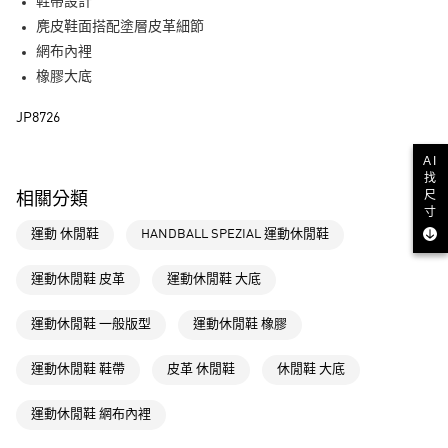
LINE Pay
鞋帶設計
麂皮鞋面搭配塗層皮革細節
街口支付
網布內裡
橡膠大底
運送方式
JP8726
全家取貨付款
每筆NT$80，滿NT$1,500(含以上)免運費
AI
找
付款後全家取貨
尺
相關分類
寸
每筆NT$80，滿NT$1,500(含以上)免運費
運動 休閒鞋
HANDBALL SPEZIAL 運動休閒鞋
萊爾富取貨付款
每筆NT$80，滿NT$1,500(含以上)免運費
運動休閒鞋 皮革
運動休閒鞋 大底
付款後萊爾富取貨
運動休閒鞋 一般版型
運動休閒鞋 橡膠
每筆NT$80，滿NT$1,500(含以上)免運費
運動休閒鞋 鞋帶
皮革 休閒鞋
休閒鞋 大底
7-11取貨付款
每筆NT$80，滿NT$1,500(含以上)免運費
運動休閒鞋 網布內裡
付款後7-11取貨