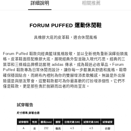
詳細說明
相關推薦
每筆NT$80，滿NT$1,500(含以上)免運費
宅配
FORUM PUFFED 運動休閒鞋
每筆NT$80，滿NT$1,500(含以上)免運費
付款後門市自取
具橡膠大底的皮革鞋，適合休閒風格
每筆NT$80，滿NT$1,500(含以上)免運費
Forum Puffed 鞋款向經典籃球風格致敬，並以全新視角重新演繹街頭風
格。皮革鞋面搭配橡膠大底，展現經典外型並融入現代巧思。經典的三
葉草和三條線品牌標誌展現 adidas 傳承，成為鞋迷必收單品。Forum
Puffed 鞋款專為日常休閒而設計，讓你每一步都兼具舒適和風格。鞋帶
確保穩固貼合，而網布內裡則為你的雙腳增添柔軟觸感。無論是外出探
險還是與朋友聚會，這雙鞋款都可為你最喜歡的打扮增添個性。它們不
僅是鞋款，更是那些勇於脫穎而出者的時尚宣言。