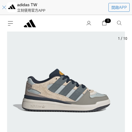
adidas TW
開啟APP
立刻使用官方APP
0
1
/
10