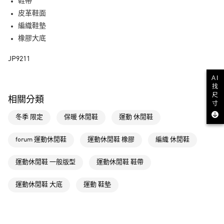
LINE Pay
鞋帶
皮革鞋面
街口支付
編織鞋墊
橡膠大底
運送方式
JP9211
全家取貨付款
每筆NT$80，滿NT$1,500(含以上)免運費
AI
找
付款後全家取貨
尺
相關分類
寸
每筆NT$80，滿NT$1,500(含以上)免運費
冬季 限定
保暖 休閒鞋
運動 休閒鞋
萊爾富取貨付款
每筆NT$80，滿NT$1,500(含以上)免運費
forum 運動休閒鞋
運動休閒鞋 橡膠
編織 休閒鞋
付款後萊爾富取貨
運動休閒鞋 一般版型
運動休閒鞋 鞋帶
每筆NT$80，滿NT$1,500(含以上)免運費
運動休閒鞋 大底
運動 鞋墊
7-11取貨付款
每筆NT$80，滿NT$1,500(含以上)免運費
付款後7-11取貨