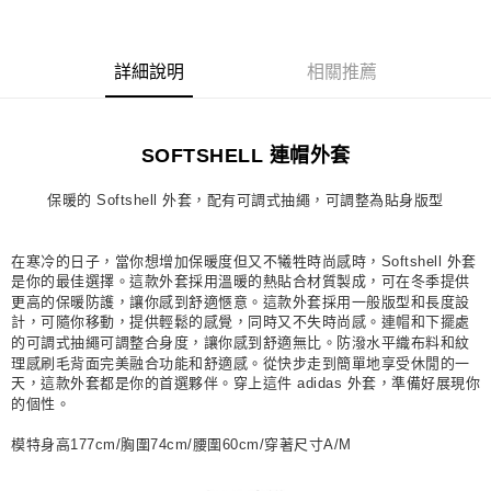
每筆NT$80，滿NT$1,500(含以上)免運費
宅配
詳細說明
相關推薦
每筆NT$80，滿NT$1,500(含以上)免運費
付款後門市自取
SOFTSHELL 連帽外套
每筆NT$80，滿NT$1,500(含以上)免運費
保暖的 Softshell 外套，配有可調式抽繩，可調整為貼身版型
在寒冷的日子，當你想增加保暖度但又不犧牲時尚感時，Softshell 外套
是你的最佳選擇。這款外套採用溫暖的熱貼合材質製成，可在冬季提供
更高的保暖防護，讓你感到舒適愜意。這款外套採用一般版型和長度設
計，可隨你移動，提供輕鬆的感覺，同時又不失時尚感。連帽和下擺處
的可調式抽繩可調整合身度，讓你感到舒適無比。防潑水平織布料和紋
理感刷毛背面完美融合功能和舒適感。從快步走到簡單地享受休閒的一
天，這款外套都是你的首選夥伴。穿上這件 adidas 外套，準備好展現你
的個性。
模特身高177cm/胸圍74cm/腰圍60cm/穿著尺寸A/M