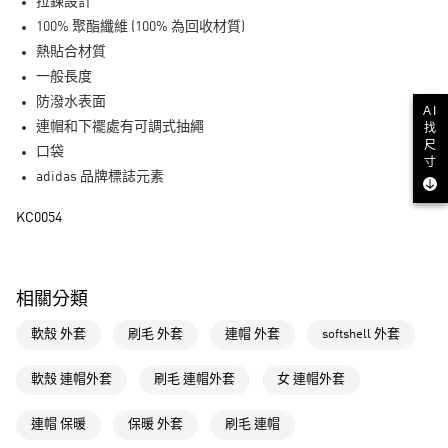
LINE Pay
拉鍊設計
100% 聚酯纖維 (100% 為回收材質)
街口支付
熱貼合材質
一般長度
運送方式
防潑水表面
AI
全家取貨付款
連帽和下襬處有可調式抽繩
找
尺
每筆NT$80，滿NT$1,500(含以上)免運費
口袋
寸
adidas 品牌標誌元素
付款後全家取貨
每筆NT$80，滿NT$1,500(含以上)免運費
KC0054
萊爾富取貨付款
每筆NT$80，滿NT$1,500(含以上)免運費
相關分類
付款後萊爾富取貨
軟殼 外套
刷毛 外套
連帽 外套
softshell 外套
每筆NT$80，滿NT$1,500(含以上)免運費
7-11取貨付款
軟殼 連帽外套
刷毛 連帽外套
女 連帽外套
每筆NT$80，滿NT$1,500(含以上)免運費
連帽 保暖
保暖 外套
刷毛 連帽
付款後7-11取貨