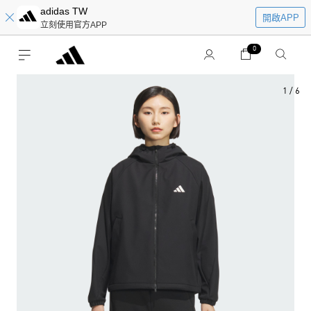
adidas TW
開啟APP
立刻使用官方APP
0
1
/
6