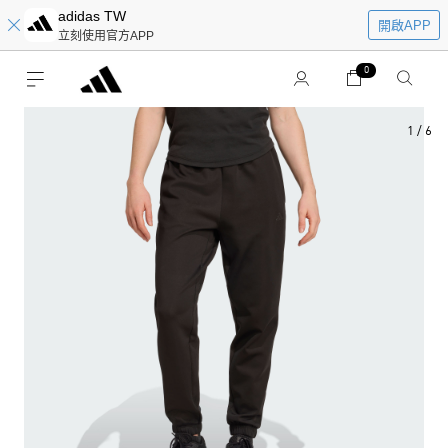
adidas TW
開啟APP
立刻使用官方APP
0
1
/
6