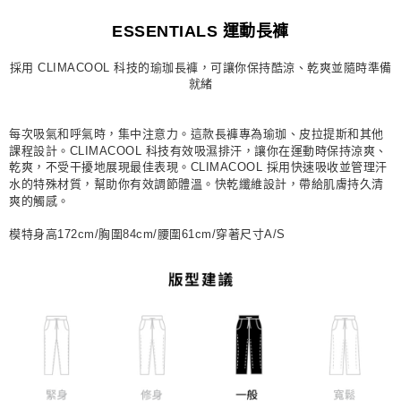
每筆NT$80，滿NT$1,500(含以上)免運費
ESSENTIALS 運動長褲
宅配
採用 CLIMACOOL 科技的瑜珈長褲，可讓你保持酷涼、乾爽並隨時準備
每筆NT$80，滿NT$1,500(含以上)免運費
就緒
付款後門市自取
每筆NT$80，滿NT$1,500(含以上)免運費
每次吸氣和呼氣時，集中注意力。這款長褲專為瑜珈、皮拉提斯和其他
課程設計。CLIMACOOL 科技有效吸濕排汗，讓你在運動時保持涼爽、
乾爽，不受干擾地展現最佳表現。CLIMACOOL 採用快速吸收並管理汗
水的特殊材質，幫助你有效調節體溫。快乾纖維設計，帶給肌膚持久清
爽的觸感。
模特身高172cm/胸圍84cm/腰圍61cm/穿著尺寸A/S