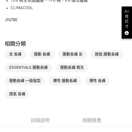
LINE Pay
73% 再生聚酯纖維、19% 棉、8% 彈性纖維
CLIMACOOL
街口支付
AI
找
JY4700
尺
運送方式
寸
全家取貨付款
相關分類
每筆NT$80，滿NT$1,500(含以上)免運費
女 長褲
運動 長褲
運動長褲 女
透氣 運動長褲
付款後全家取貨
每筆NT$80，滿NT$1,500(含以上)免運費
ESSENTIALS 運動長褲
運動長褲 再生
萊爾富取貨付款
運動長褲 一般版型
彈性 運動長褲
彈性 長褲
每筆NT$80，滿NT$1,500(含以上)免運費
付款後萊爾富取貨
透氣 長褲
每筆NT$80，滿NT$1,500(含以上)免運費
7-11取貨付款
每筆NT$80，滿NT$1,500(含以上)免運費
詳細說明
相關推薦
付款後7-11取貨