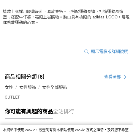
每筆NT$80，滿NT$1,500(含以上)免運費
這款上衣採用經典設計，易於穿搭。可搭配運動長褲，打造運動風造
型；搭配牛仔褲，亮眼上街購物。胸口具有搶眼的 adidas LOGO，展現
宅配
你熱愛運動的心意。
每筆NT$80，滿NT$1,500(含以上)免運費
付款後門市自取
每筆NT$80，滿NT$1,500(含以上)免運費
顯示電腦版詳細說明
商品相關分類 (8)
查看全部
女性
女性服飾
女性全部服飾
OUTLET
你可能有興趣的商品
全站排行
本網站中使用 cookie，欲查詢有關本網站使用 cookie 方式之詳情，及若您不希望