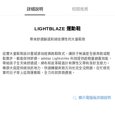
每筆NT$80，滿NT$1,500(含以上)免運費
詳細說明
相關推薦
宅配
每筆NT$80，滿NT$1,500(含以上)免運費
LIGHTBLAZE 運動鞋
付款後門市自取
每筆NT$80，滿NT$1,500(含以上)免運費
帶來舒適腳感和絕佳彈性的大童鞋款
這雙大童鞋款設計靈感源自經典跑鞋款式，讓孩子無論是全速奔跑或輕
鬆散步，都能保持舒適。adidas Lightstrike 科技提供超輕量避震效能，
帶給孩子全天候舒適感，網布和皮革鞋面計有彈性又帶有良好支撐力。
橡膠大底提供絕佳抓地力，快速轉變奔跑方向也完全沒問題。在忙碌充
實的日子穿上這款運動鞋，全力向前奔跑邁進。
顯示電腦版詳細說明