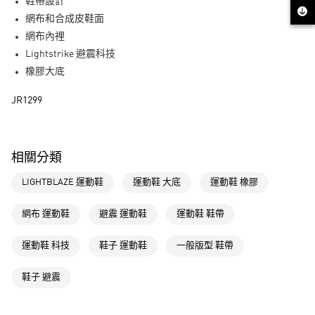
LINE Pay
鞋帶設計
網布和合成皮鞋面
街口支付
網布內裡
Lightstrike 避震科技
運送方式
橡膠大底
全家取貨付款
JR1299
每筆NT$80，滿NT$1,500(含以上)免運費
付款後全家取貨
每筆NT$80，滿NT$1,500(含以上)免運費
相關分類
萊爾富取貨付款
LIGHTBLAZE 運動鞋
運動鞋 大底
運動鞋 橡膠
每筆NT$80，滿NT$1,500(含以上)免運費
網布 運動鞋
避震 運動鞋
運動鞋 鞋帶
付款後萊爾富取貨
每筆NT$80，滿NT$1,500(含以上)免運費
運動鞋 科技
鞋子 運動鞋
一般版型 鞋帶
7-11取貨付款
鞋子 避震
每筆NT$80，滿NT$1,500(含以上)免運費
付款後7-11取貨