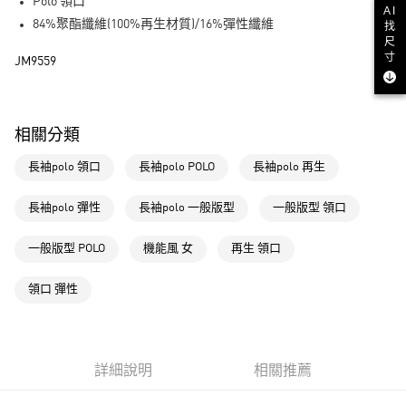
LINE Pay
Polo 領口
AI
84%聚酯纖維(100%再生材質)/16%彈性纖維
找
街口支付
尺
寸
JM9559
運送方式
全家取貨付款
相關分類
每筆NT$80，滿NT$1,500(含以上)免運費
長袖polo 領口
長袖polo POLO
長袖polo 再生
付款後全家取貨
每筆NT$80，滿NT$1,500(含以上)免運費
長袖polo 彈性
長袖polo 一般版型
一般版型 領口
萊爾富取貨付款
一般版型 POLO
機能風 女
再生 領口
每筆NT$80，滿NT$1,500(含以上)免運費
付款後萊爾富取貨
領口 彈性
每筆NT$80，滿NT$1,500(含以上)免運費
7-11取貨付款
每筆NT$80，滿NT$1,500(含以上)免運費
詳細說明
相關推薦
付款後7-11取貨