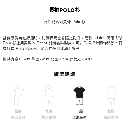
每筆NT$80，滿NT$1,500(含以上)免運費
長袖POLO衫
宅配
高性能高爾夫球 Polo 衫
每筆NT$80，滿NT$1,500(含以上)免運費
付款後門市自取
當你感覺自在舒適時，比賽表現也會隨之提升。這款 adidas 高爾夫球
每筆NT$80，滿NT$1,500(含以上)免運費
Polo 衫採用柔軟的 Tricot 針織布料製成，可在你揮桿時隨你移動，具
有經典 Polo 衫風格，適合在任何球場上穿著。
模特身高176cm/胸圍79cm/腰圍60cm/穿著尺寸A/M