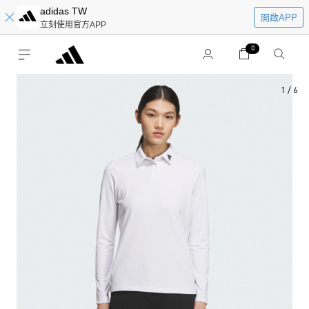
adidas TW
開啟APP
立刻使用官方APP
0
1
/
6