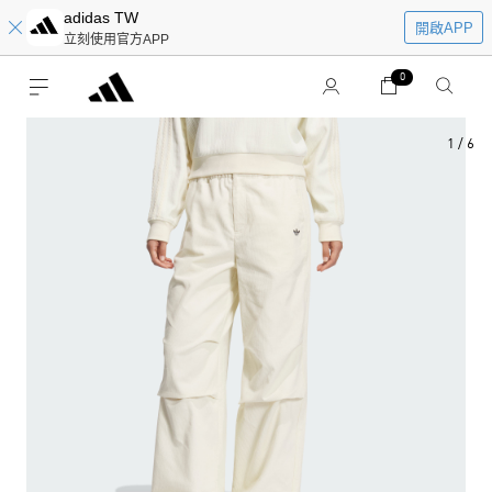
adidas TW
開啟APP
立刻使用官方APP
0
1
/
6