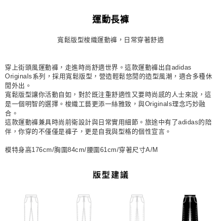
每筆NT$80，滿NT$1,500(含以上)免運費
運動長褲
宅配
寬鬆版型梭織運動褲，日常穿著舒適
每筆NT$80，滿NT$1,500(含以上)免運費
付款後門市自取
穿上街頭風運動褲，走進時尚舒適世界。這款運動褲出自adidas
每筆NT$80，滿NT$1,500(含以上)免運費
Originals系列，採用寬鬆版型，營造輕鬆悠閒的造型風潮，適合多種休
閒外出。
寬鬆版型讓你活動自如，對於既注重舒適性又要時尚感的人士來說，這
是一個明智的選擇。梭織工藝更添一絲雅致，與Originals理念巧妙融
合。
這款運動褲兼具時尚前衛設計與日常實用細節。旅途中有了adidas的陪
伴，你穿的不僅僅是褲子，更是自我與型格的個性宣言。
模特身高176cm/胸圍84cm/腰圍61cm/穿著尺寸A/M