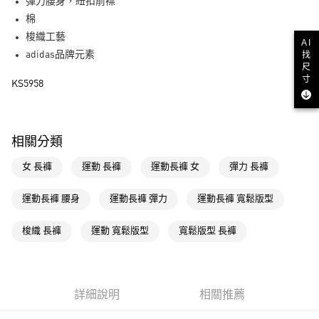
LINE Pay
彈力腰身，紐扣前襟
棉
街口支付
梭織工藝
AI
adidas品牌元素
找
運送方式
尺
寸
KS5958
全家取貨付款
每筆NT$80，滿NT$1,500(含以上)免運費
付款後全家取貨
相關分類
每筆NT$80，滿NT$1,500(含以上)免運費
女 長褲
運動 長褲
運動長褲 女
彈力 長褲
萊爾富取貨付款
每筆NT$80，滿NT$1,500(含以上)免運費
運動長褲 腰身
運動長褲 彈力
運動長褲 寬鬆版型
付款後萊爾富取貨
梭織 長褲
運動 寬鬆版型
寬鬆版型 長褲
每筆NT$80，滿NT$1,500(含以上)免運費
7-11取貨付款
每筆NT$80，滿NT$1,500(含以上)免運費
詳細說明
相關推薦
付款後7-11取貨