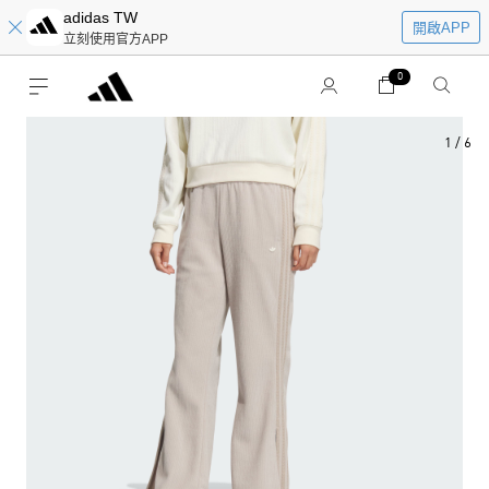
adidas TW
開啟APP
立刻使用官方APP
0
1
/
6