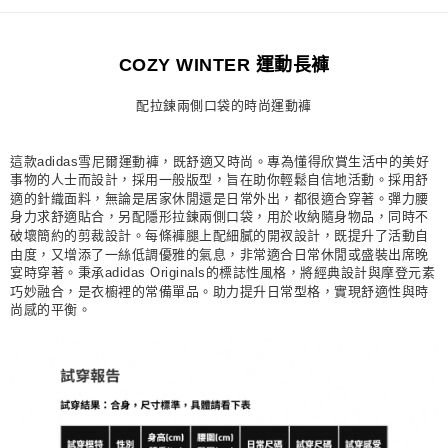
每筆NT$80，滿NT$1,500(含以上)免運費
宅配
COZY WINTER 運動長褲
每筆NT$80，滿NT$1,500(含以上)免運費
配拉鍊兩側口袋的時尚運動褲
付款後門市自取
每筆NT$80，滿NT$1,500(含以上)免運費
這款adidas雪尼爾運動褲，既舒適又時尚。專為懂得欣賞生活中的美好
事物的人士而設計，採用一般版型，旨在助你輕鬆自信地活動。採用舒
適的針織面料，無論是居家休閒還是日常外出，都很適合穿著。彈力腰
身力求舒適貼合，另配隱形拉鍊兩側口袋，用於收納隨身物品，同時不
破壞簡約的剪裁設計。每條褲腿上配細膩的開衩設計，既提升了活動自
由度，又增添了一絲低調優雅的氣息，非常適合日常休閒或盛裝出席晚
宴時穿著。秉承adidas Originals的標誌性風格，將經典設計與摩登元素
巧妙融合，是衣櫥裡的常備單品。助力提升日常型格，實現舒適性與時
尚感的平衡。