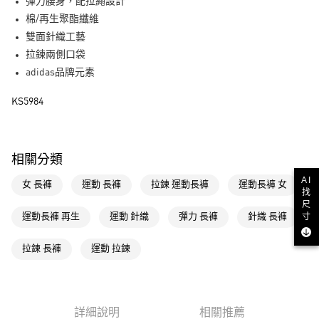
LINE Pay
彈力腰身，配拉繩設計
棉/再生聚酯纖維
街口支付
雙面針織工藝
拉鍊兩側口袋
運送方式
adidas品牌元素
全家取貨付款
KS5984
每筆NT$80，滿NT$1,500(含以上)免運費
付款後全家取貨
每筆NT$80，滿NT$1,500(含以上)免運費
相關分類
萊爾富取貨付款
AI
女 長褲
運動 長褲
拉鍊 運動長褲
運動長褲 女
找
每筆NT$80，滿NT$1,500(含以上)免運費
尺
寸
運動長褲 再生
運動 針織
彈力 長褲
針織 長褲
付款後萊爾富取貨
每筆NT$80，滿NT$1,500(含以上)免運費
拉鍊 長褲
運動 拉鍊
7-11取貨付款
每筆NT$80，滿NT$1,500(含以上)免運費
詳細說明
相關推薦
付款後7-11取貨