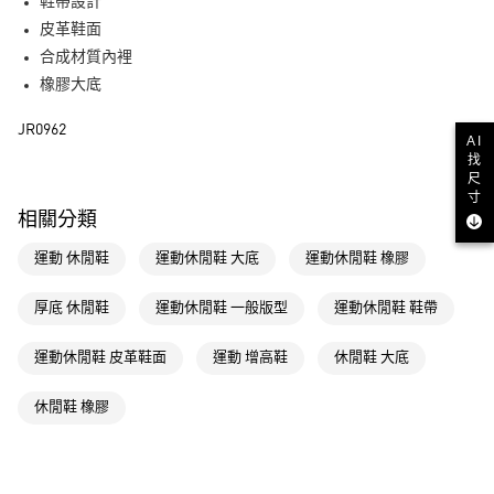
LINE Pay
鞋帶設計
皮革鞋面
街口支付
合成材質內裡
橡膠大底
運送方式
JR0962
全家取貨付款
AI
找
每筆NT$80，滿NT$1,500(含以上)免運費
尺
寸
付款後全家取貨
相關分類
每筆NT$80，滿NT$1,500(含以上)免運費
運動 休閒鞋
運動休閒鞋 大底
運動休閒鞋 橡膠
萊爾富取貨付款
每筆NT$80，滿NT$1,500(含以上)免運費
厚底 休閒鞋
運動休閒鞋 一般版型
運動休閒鞋 鞋帶
付款後萊爾富取貨
運動休閒鞋 皮革鞋面
運動 增高鞋
休閒鞋 大底
每筆NT$80，滿NT$1,500(含以上)免運費
休閒鞋 橡膠
7-11取貨付款
每筆NT$80，滿NT$1,500(含以上)免運費
付款後7-11取貨