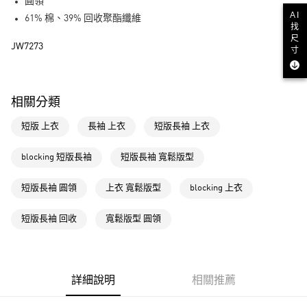
LINE Pay
圓領
AI
61% 棉、39% 回收聚酯纖維
找
街口支付
尺
JW7273
寸
運送方式
全家取貨付款
相關分類
每筆NT$80，滿NT$1,500(含以上)免運費
短版 上衣
長袖 上衣
短版長袖 上衣
付款後全家取貨
每筆NT$80，滿NT$1,500(含以上)免運費
blocking 短版長袖
短版長袖 寬鬆版型
萊爾富取貨付款
短版長袖 圓領
上衣 寬鬆版型
blocking 上衣
每筆NT$80，滿NT$1,500(含以上)免運費
付款後萊爾富取貨
短版長袖 回收
寬鬆版型 圓領
每筆NT$80，滿NT$1,500(含以上)免運費
7-11取貨付款
每筆NT$80，滿NT$1,500(含以上)免運費
詳細說明
相關推薦
付款後7-11取貨