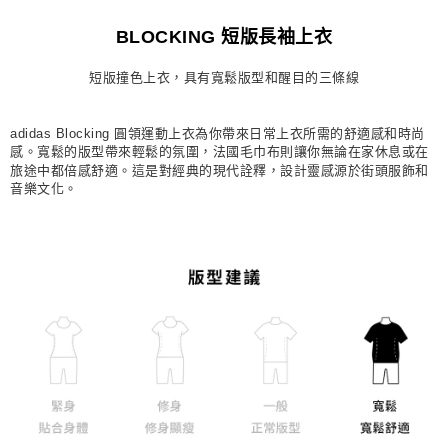
每筆NT$80，滿NT$1,500(含以上)免運費
BLOCKING 短版長袖上衣
宅配
短版撞色上衣，具有寬鬆版型和醒目的三條線
每筆NT$80，滿NT$1,500(含以上)免運費
付款後門市自取
adidas Blocking 圓領運動上衣為你帶來日常上衣所需的舒適感和時尚
每筆NT$80，滿NT$1,500(含以上)免運費
感。寬鬆的版型帶來輕鬆的氛圍，法國毛巾布則讓你無論在家休息或在
旅途中都倍感舒適。這是對經典的現代詮釋，設計靈感源於街頭服飾和
音樂文化。