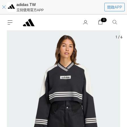
adidas TW
開啟APP
立刻使用官方APP
0
1
/
6