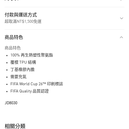
付款與運送方式
超取滿NT$1,500免運
付款方式
商品特色
信用卡一次付款
商品特色
超商取貨付款
100% 再生熱塑性聚氨酯
LINE Pay
覆模 TPU 結構
丁基橡膠內膽
街口支付
需要充氣
FIFA World Cup 26™ 印刷標誌
運送方式
FIFA Quality 品質認證
全家取貨付款
JD8030
每筆NT$80，滿NT$1,500(含以上)免運費
付款後全家取貨
每筆NT$80，滿NT$1,500(含以上)免運費
相關分類