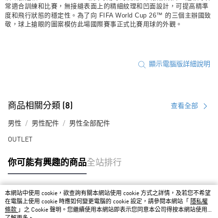
常適合訓練和比賽，無接縫表面上的精細紋理和凹面設計，可提高精準
度和飛行狀態的穩定性。為了向 FIFA World Cup 26™ 的三個主辦國致
敬，球上搶眼的圖案模仿此場國際賽事正式比賽用球的外觀。
顯示電腦版詳細說明
商品相關分類 (8)
查看全部
男性
男性配件
男性全部配件
OUTLET
你可能有興趣的商品
全站排行
本網站中使用 cookie，欲查詢有關本網站使用 cookie 方式之詳情，及若您不希望
熱門標籤
在電腦上使用 cookie 時應如何變更電腦的 cookie 設定，請參閱本網站「
隱私權
條款
」之 Cookie 聲明。您繼續使用本網站即表示您同意本公司得按本網站使用條