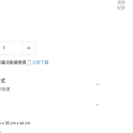
清除
紀錄
享專屬活動優惠價
立即下載
方式
00免運
款
 30 cm x 46 cm
L