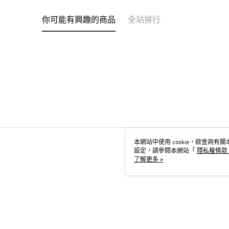
你可能有興趣的商品
全站排行
本網站中使用 cookie，欲查詢有關本
設定，請參閱本網站「
隱私權條款
用 cookie。
了解更多 >