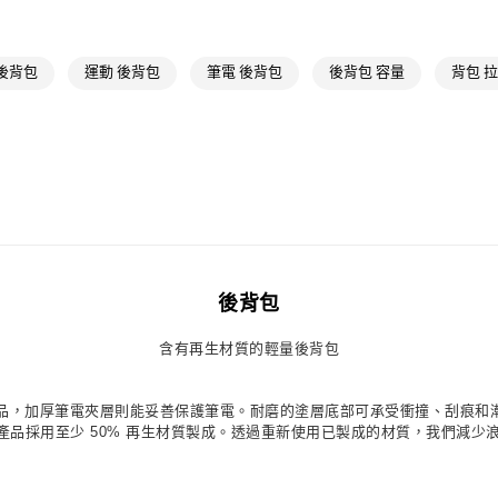
最新活動
爸
最新活動
爸
後背包
運動 後背包
筆電 後背包
後背包 容量
背包 
後背包
含有再生材質的輕量後背包
品，加厚筆電夾層則能妥善保護筆電。耐磨的塗層底部可承受衝撞、刮痕和
。 此產品採用至少 50% 再生材質製成。透過重新使用已製成的材質，我們