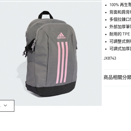
街口支付
100% 再
背面和肩背
多個拉鍊口
運送方式
外部加厚筆
耐用的 TP
宅配
可調整式側
每筆NT$80，滿
可調式加厚
付款後門市自
JX8743
每筆NT$80，滿
商品相關分類 
男性
男性配
OUTLET
多
男性
男性配
女性
女性配
女性
女性配