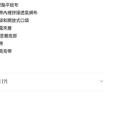
生聚酯平紋布
帶內裡拼接透氣網布
袋和開放式口袋
電夾層
E 塗層底部
帶
NT$1,500(含以上)免運費
肩背帶
取
NT$1,500(含以上)免運費
(7)
件
男性全部配件
件
男性包包
件
女性包包
件
女性全部配件