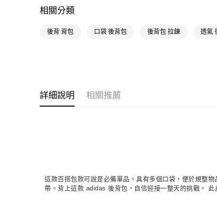
相關分類
後背 背包
口袋 後背包
後背包 拉鍊
透氣 
詳細說明
相關推薦
這款百搭包款可說是必備單品。具有多個口袋，便於規整物
帶。背上這款 adidas 後背包，自信迎接一整天的挑戰