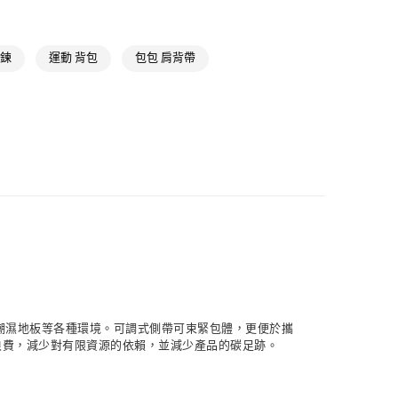
氣有禮 | APP限定滿$3800折$300
氣有禮 | 2件8折；3件7折
拉鍊
運動 背包
包包 肩背帶
潮濕地板等各種環境。可調式側帶可束緊包體，更便於攜
減少浪費，減少對有限資源的依賴，並減少產品的碳足跡。