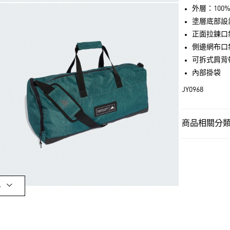
街口支付
外層：100
塗層底部設
正面拉鍊口
運送方式
側邊網布口
可拆式肩背
宅配
內部掛袋
每筆NT$80，滿
JY0968
付款後門市自
每筆NT$80，滿
商品相關分類 
男性
男性配
OUTLET
男性
男性配
多
女性
女性配
女性
女性配
最新活動
爸