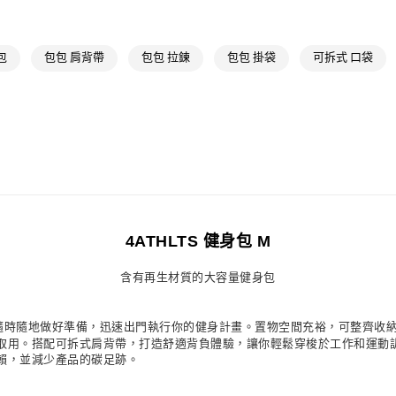
最新活動
爸
包
包包 肩背帶
包包 拉鍊
包包 掛袋
可拆式 口袋
4ATHLTS 健身包 M
含有再生材質的大容量健身包
包讓你隨時隨地做好準備，迅速出門執行你的健身計畫。置物空間充裕，可整齊
用。搭配可拆式肩背帶，打造舒適背負體驗，讓你輕鬆穿梭於工作和運動訓練
賴，並減少產品的碳足跡。