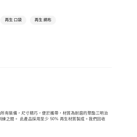
氣有禮 | 2件8折；3件7折
再生 口袋
再生 網布
收納所有裝備，尺寸精巧，便於攜帶，材質為耐磨的聚酯三明治
之間。 此產品採用至少 50% 再生材質製成。我們回收