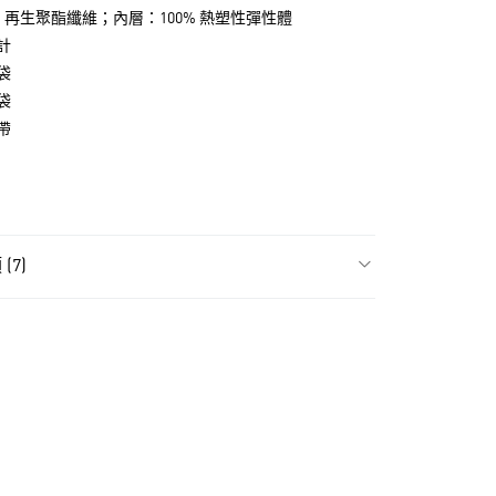
% 再生聚酯纖維；內層：100% 熱塑性彈性體
計
袋
袋
帶
NT$1,500(含以上)免運費
取
NT$1,500(含以上)免運費
(7)
件
男性全部配件
件
男性包包
件
女性包包
件
女性全部配件
氣有禮 | APP限定滿$3800折$300