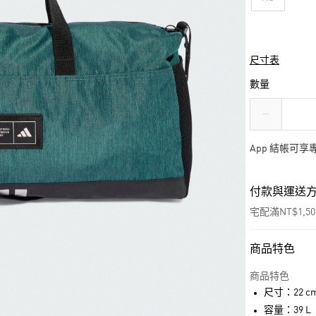
尺寸表
數量
App 結帳可
付款與運送
宅配滿NT$1,5
商品特色
付款方式
信用卡一次付
商品特色
尺寸：22 cm x
LINE Pay
容量：39 L