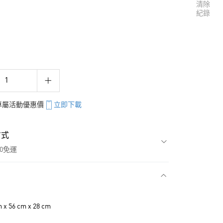
清除
紀錄
享專屬活動優惠價
立即下載
方式
00免運
款
 56 cm x 28 cm