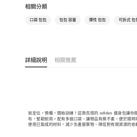
相關分類
口袋 包包
包包 容量
彈性 包包
可拆式 包
詳細說明
相關推薦
就定位，預備，開始訓練！這款百搭的 adidas 健身
布，堅韌耐用。配有多個口袋，讓物品有條不紊，便於隨時取
使用已製成的材料，減少生產廢棄物、降低對有限資源的依