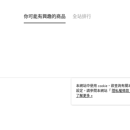
你可能有興趣的商品
全站排行
本網站中使用 cookie，欲查詢有關本
設定，請參閱本網站「
隱私權條款
用 cookie。
了解更多 >