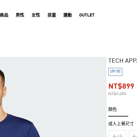
商品
男性
女性
孩童
運動
OUTLET
TECH AP
3件7折
NT$899
NT$1,290
顏色
成人上著尺寸
A／S
A