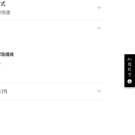
方式
00免運
款
生聚酯纖維
AI
L
找
尺
寸
(7)
飾
男性全部服飾
NT$1,500(含以上)免運費
貨
飾
男性短袖
NT$1,500(含以上)免運費
訓練服飾