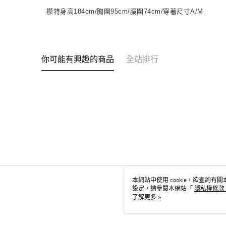
模特身高184cm/胸圍95cm/腰圍74cm/穿著尺寸A/M
你可能有興趣的商品
全站排行
本網站中使用 cookie，欲查詢有關本
設定，請參閱本網站「
隱私權條款
用 cookie。
了解更多 >