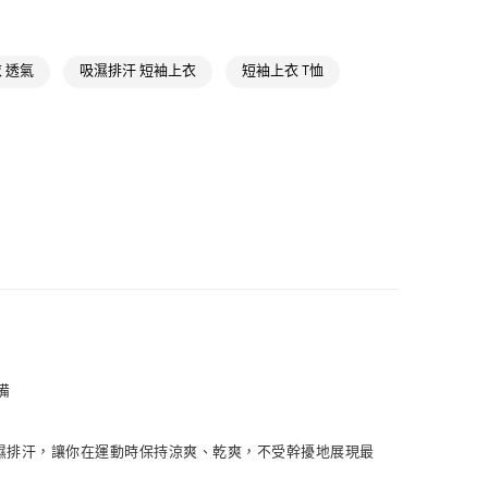
款
訓練全部商品
NT$1,500(含以上)免運費
氣有禮 | APP限定滿$3800折$300
 透氣
吸濕排汗 短袖上衣
短袖上衣 T恤
取貨
氣有禮 | 2件8折；3件7折
NT$1,500(含以上)免運費
NT$1,500(含以上)免運費
貨
NT$1,500(含以上)免運費
NT$1,500(含以上)免運費
取
備
NT$1,500(含以上)免運費
效吸濕排汗，讓你在運動時保持涼爽、乾爽，不受幹擾地展現最