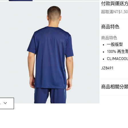
付款與運送
超取滿NT$1,5
商品特色
付款方式
信用卡一次付
商品特色
一般版型
超商取貨付款
100% 再
LINE Pay
CLIMACOO
JZ8491
街口支付
商品相關分類 
運送方式
男性
男性服
全家取貨付款
多
每筆NT$80，滿
OUTLET
付款後全家取
男性
男性服
每筆NT$80，滿
運動
訓練