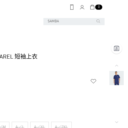
0
PAREL 短袖上衣
／M
A／L
A／XL
A／2XL