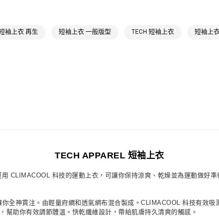
萊爾富取貨付
運動
訓練
每筆NT$80，滿
最新活動
爸
短袖上衣 再生
短袖上衣 一般版型
TECH 短袖上衣
短袖上衣
付款後萊爾富
最新活動
爸
每筆NT$80，滿
7-11取貨付款
每筆NT$80，滿
付款後7-11取
每筆NT$80，滿
宅配
每筆NT$80，滿
TECH APPAREL 短袖上衣
付款後門市自
運用 CLIMACOOL 科技的運動上衣，可讓你保持涼爽、乾燥並為運動做好準
每筆NT$80，滿
衣可讓你全神貫注。由輕量府綢和透氣網布混合製成。CLIMACOOL 科技有
材質，幫助你有效調節體溫。快乾纖維設計，帶給肌膚持久清爽的觸感。