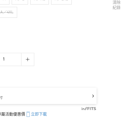
清除
紀錄
A／4XL
寸
享專屬活動優惠價
立即下載