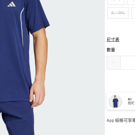
A／3XL
尺寸表
數量
AI
找尺
App 結帳可