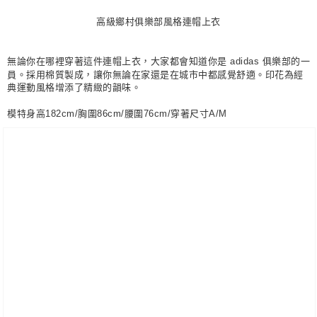
每筆NT$80，滿NT$1,500(含以上)免運費
高級鄉村俱樂部風格連帽上衣
宅配
每筆NT$80，滿NT$1,500(含以上)免運費
無論你在哪裡穿著這件連帽上衣，大家都會知道你是 adidas 俱樂部的一
員。採用棉質製成，讓你無論在家還是在城市中都感覺舒適。印花為經
付款後門市自取
典運動風格增添了精緻的韻味。
每筆NT$80，滿NT$1,500(含以上)免運費
模特身高182cm/胸圍86cm/腰圍76cm/穿著尺寸A/M