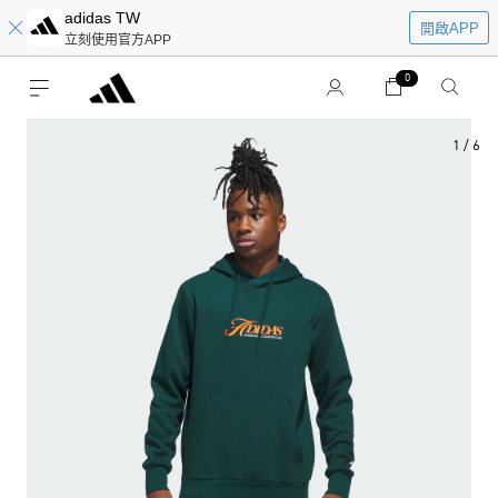
adidas TW
開啟APP
立刻使用官方APP
0
1
/
6