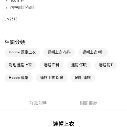
LINE Pay
100% 棉
內裡刷毛布料
街口支付
JN2513
運送方式
全家取貨付款
相關分類
每筆NT$80，滿NT$1,500(含以上)免運費
Hoodie 連帽上衣
連帽上衣 布料
連帽上衣 帽T
付款後全家取貨
每筆NT$80，滿NT$1,500(含以上)免運費
刷毛 連帽上衣
連帽 布料
連帽 保暖
連帽 帽T
萊爾富取貨付款
Hoodie 連帽
連帽上衣 保暖
刷毛 連帽
每筆NT$80，滿NT$1,500(含以上)免運費
付款後萊爾富取貨
每筆NT$80，滿NT$1,500(含以上)免運費
詳細說明
相關推薦
7-11取貨付款
每筆NT$80，滿NT$1,500(含以上)免運費
連帽上衣
付款後7-11取貨