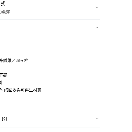
方式
00免運
款
聚酯纖維／38% 棉
下襬
計
0% 的回收與可再生材質
NT$1,500(含以上)免運費
(9)
貨
NT$1,500(含以上)免運費
飾
男性全部服飾