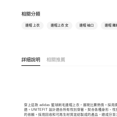
相關分類
連帽 上衣
連帽上衣 女
連帽 袖口
連帽 羅
詳細說明
相關推薦
穿上這款 adidas 籃球刷毛連帽上衣，展現比賽熱情
適。UNITEFIT 設計適合所有性別穿著，契合各種身
的依賴。採用回收和可再生材質混紡製成的產品，總成分至少