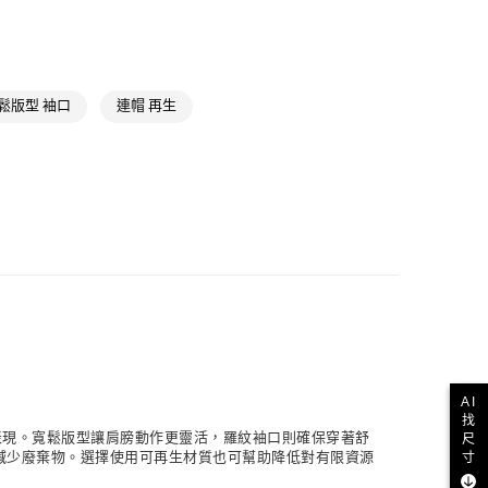
款
NT$1,500(含以上)免運費
飾
男性長袖
取貨
飾
女性長袖
鬆版型 袖口
連帽 再生
NT$1,500(含以上)免運費
籃球服飾
飾
女性全部服飾
NT$1,500(含以上)免運費
籃球全部商品
貨
氣有禮 | APP限定滿$3800折$300
NT$1,500(含以上)免運費
氣有禮 | 2件8折；3件7折
NT$1,500(含以上)免運費
取
AI
NT$1,500(含以上)免運費
找
眼表現。寬鬆版型讓肩膀動作更靈活，羅紋袖口則確保穿著舒
尺
於減少廢棄物。選擇使用可再生材質也可幫助降低對有限資源
寸