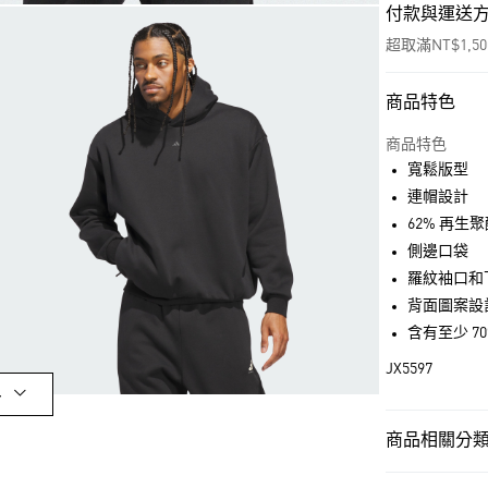
付款與運送
超取滿NT$1,5
商品特色
付款方式
信用卡一次付
商品特色
寬鬆版型
超商取貨付款
連帽設計
LINE Pay
62% 再生
側邊口袋
街口支付
羅紋袖口和
背面圖案設
含有至少 7
運送方式
JX5597
全家取貨付款
多
每筆NT$80，滿
商品相關分類 
付款後全家取
每筆NT$80，滿
男性
男性服