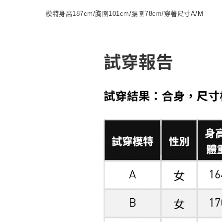
模特身高187cm/胸圍101cm/腰圍78cm/穿著尺寸A/M