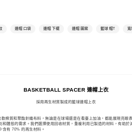
萊爾富取貨付
OUTLET
每筆NT$80，滿
男性
男性服
付款後萊爾富
女性
女性服
紋
連帽 口袋
連帽 下襬
連帽 圖案
籃球 帽T
寬
每筆NT$80，滿
運動
籃球
7-11取貨付款
女性
女性服
每筆NT$80，滿
運動
籃球
付款後7-11取
最新活動
爸
每筆NT$80，滿
最新活動
爸
宅配
BASKETBALL SPACER 連帽上衣
每筆NT$80，滿
採用再生材質製成的籃球連帽上衣
付款後門市自
每筆NT$80，滿
。採用柔軟棉質和聚酯針織布料，無論是在球場還是在看臺上加油，都能展現亮
形、性別和體態的需求。我們選擇使用回收材質，重複利用已製造的材料，有助
含有 70% 的再生材料。