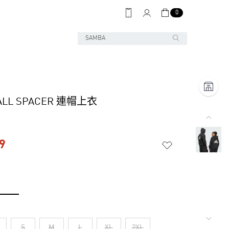
0
ALL SPACER 連帽上衣
9
S
M
L
XL
2XL