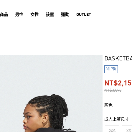
商品
男性
女性
孩童
運動
OUTLET
BASKETB
3件7折
NT$2,15
NT$3,090
顏色
成人上著尺寸
2XS
XS