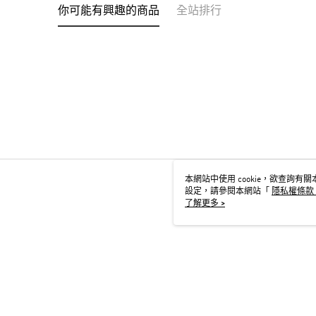
你可能有興趣的商品
全站排行
本網站中使用 cookie，欲查詢有關本
設定，請參閱本網站「
隱私權條款
用 cookie。
了解更多 >