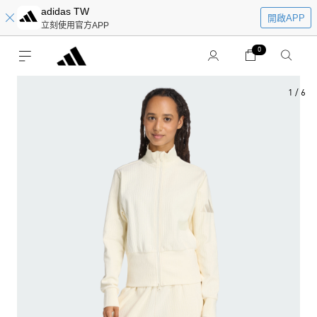
adidas TW
開啟APP
立刻使用官方APP
0
1
/
6