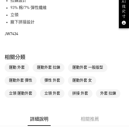
LINE Pay
拉鍊設計
AI
找
93% 棉/7% 彈性纖維
街口支付
尺
立領
寸
腋下拼接設計
運送方式
JW7434
全家取貨付款
每筆NT$80，滿NT$1,500(含以上)免運費
付款後全家取貨
相關分類
每筆NT$80，滿NT$1,500(含以上)免運費
運動 外套
運動外套 拉鍊
運動外套 一般版型
萊爾富取貨付款
每筆NT$80，滿NT$1,500(含以上)免運費
運動外套 彈性
彈性 外套
運動外套 女
付款後萊爾富取貨
立領 運動外套
立領 外套
拼接 外套
外套 拉鍊
每筆NT$80，滿NT$1,500(含以上)免運費
7-11取貨付款
每筆NT$80，滿NT$1,500(含以上)免運費
詳細說明
相關推薦
付款後7-11取貨