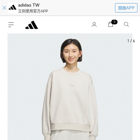
adidas TW
開啟APP
立刻使用官方APP
0
1
/
6