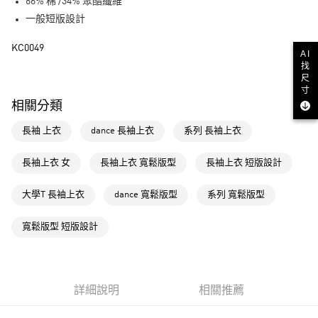
LINE Pay
66% 棉 /34% 聚酯纖維
一般短版設計
街口支付
KC0049
AI
運送方式
找
尺
全家取貨付款
寸
相關分類
每筆NT$80，滿NT$1,500(含以上)免運費
長袖 上衣
dance 長袖上衣
系列 長袖上衣
付款後全家取貨
每筆NT$80，滿NT$1,500(含以上)免運費
長袖上衣 女
長袖上衣 寬鬆版型
長袖上衣 短版設計
萊爾富取貨付款
大學T 長袖上衣
dance 寬鬆版型
系列 寬鬆版型
每筆NT$80，滿NT$1,500(含以上)免運費
付款後萊爾富取貨
寬鬆版型 短版設計
每筆NT$80，滿NT$1,500(含以上)免運費
7-11取貨付款
每筆NT$80，滿NT$1,500(含以上)免運費
詳細說明
相關推薦
付款後7-11取貨