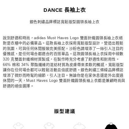
每筆NT$80，滿NT$1,500(含以上)免運費
DANCE 長袖上衣
宅配
銀色刺繡品牌標誌寬鬆版型圓領長袖上衣
每筆NT$80，滿NT$1,500(含以上)免運費
付款後門市自取
說到舒適和時尚，adidas Must Haves Logo 雙面針織圓領長袖上衣絕
每筆NT$80，滿NT$1,500(含以上)免運費
對是衣櫃中的必備單品。這款長袖上衣採用寬鬆版型設計，營造出輕鬆
的氛圍，可與任何休閒服裝完美搭配。沙粉色調增添了一絲引人注目的
優雅感，是任何場合都適合的百搭單品。這款圓領長袖上衣採用中磅數
320 克雙面針織棉材質製成，在製作時充分考慮了舒適性和耐用性。
66% 棉和 34% 聚酯纖維的混紡材質為皮膚帶來柔軟的觸感，寬鬆版型
讓你在任何場合都可以輕鬆活動且倍感舒適。銀色刺繡三條線品牌標誌
增添了微妙而時髦的細節，引人注目。無論你是在家休息還是外出度過
休閒的一天，Must Haves Logo 雙面針織圓領長袖上衣都是兼顧時尚與
舒適的絕佳選擇。