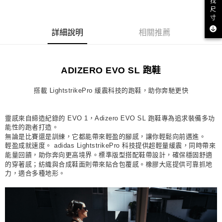
找
尺
每筆NT$80，滿NT$1,500(含以上)免運費
寸
宅配
詳細說明
相關推薦
每筆NT$80，滿NT$1,500(含以上)免運費
付款後門市自取
ADIZERO EVO SL 跑鞋
每筆NT$80，滿NT$1,500(含以上)免運費
搭載 LightstrikePro 緩震科技的跑鞋，助你奔馳更快
靈感來自締造紀錄的 EVO 1，Adizero EVO SL 跑鞋專為追求裝備多功
能性的跑者打造。
無論是比賽還是訓練，它都能帶來輕盈的腳感，讓你輕鬆向前邁進。
輕盈成就速度。 adidas LightstrikePro 科技提供超輕量緩震，同時帶來
能量回饋，助你奔向更高境界。標準版型搭配鞋帶設計，確保穩固舒適
的穿著感；紡織與合成鞋面則帶來貼合包覆感。橡膠大底提供可靠抓地
力，適合多種地形。