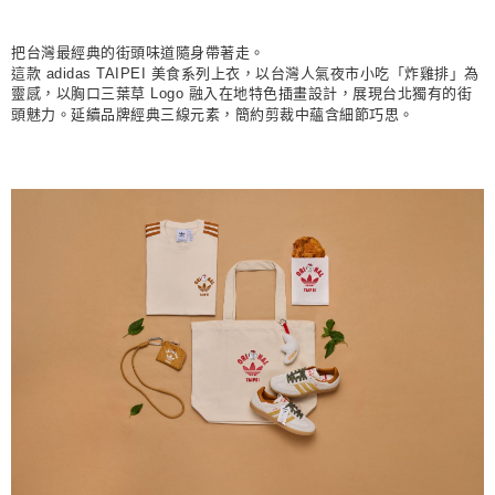
每筆NT$80，滿NT$1,500(含以上)免運費
宅配
把台灣最經典的街頭味道隨身帶著走。
這款 adidas TAIPEI 美食系列上衣，以台灣人氣夜市小吃「炸雞排」為
每筆NT$80，滿NT$1,500(含以上)免運費
靈感，以胸口三葉草 Logo 融入在地特色插畫設計，展現台北獨有的街
頭魅力。延續品牌經典三線元素，簡約剪裁中蘊含細節巧思。
付款後門市自取
每筆NT$80，滿NT$1,500(含以上)免運費