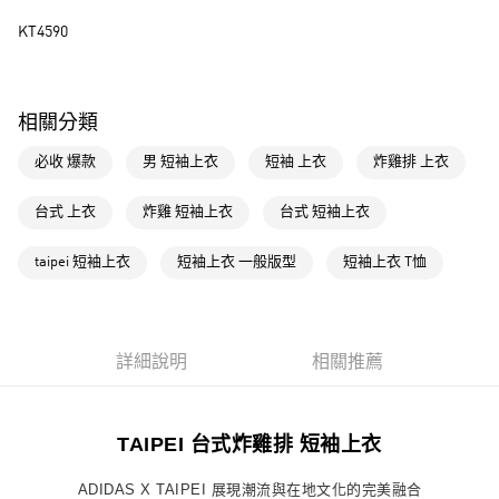
街口支付
KT4590
運送方式
全家取貨付款
相關分類
每筆NT$80，滿NT$1,500(含以上)免運費
必收 爆款
男 短袖上衣
短袖 上衣
炸雞排 上衣
付款後全家取貨
台式 上衣
炸雞 短袖上衣
台式 短袖上衣
每筆NT$80，滿NT$1,500(含以上)免運費
萊爾富取貨付款
taipei 短袖上衣
短袖上衣 一般版型
短袖上衣 T恤
每筆NT$80，滿NT$1,500(含以上)免運費
付款後萊爾富取貨
詳細說明
相關推薦
每筆NT$80，滿NT$1,500(含以上)免運費
7-11取貨付款
每筆NT$80，滿NT$1,500(含以上)免運費
TAIPEI 台式炸雞排 短袖上衣
付款後7-11取貨
ADIDAS X TAIPEI 展現潮流與在地文化的完美融合