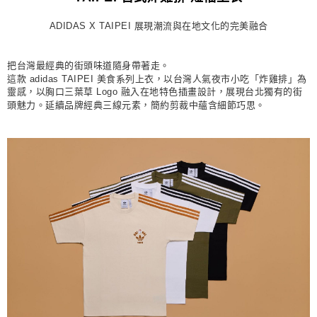
每筆NT$80，滿NT$1,500(含以上)免運費
ADIDAS X TAIPEI 展現潮流與在地文化的完美融合
宅配
每筆NT$80，滿NT$1,500(含以上)免運費
把台灣最經典的街頭味道隨身帶著走。
付款後門市自取
這款 adidas TAIPEI 美食系列上衣，以台灣人氣夜市小吃「炸雞排」為
靈感，以胸口三葉草 Logo 融入在地特色插畫設計，展現台北獨有的街
每筆NT$80，滿NT$1,500(含以上)免運費
頭魅力。延續品牌經典三線元素，簡約剪裁中蘊含細節巧思。