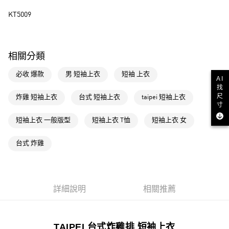
街口支付
KT5009
運送方式
全家取貨付款
相關分類
每筆NT$80，滿NT$1,500(含以上)免運費
必收 爆款
男 短袖上衣
短袖 上衣
AI
找
付款後全家取貨
尺
炸雞 短袖上衣
台式 短袖上衣
taipei 短袖上衣
每筆NT$80，滿NT$1,500(含以上)免運費
寸
萊爾富取貨付款
短袖上衣 一般版型
短袖上衣 T恤
短袖上衣 女
每筆NT$80，滿NT$1,500(含以上)免運費
台式 炸雞
付款後萊爾富取貨
每筆NT$80，滿NT$1,500(含以上)免運費
7-11取貨付款
詳細說明
相關推薦
每筆NT$80，滿NT$1,500(含以上)免運費
付款後7-11取貨
TAIPEI 台式炸雞排 短袖上衣