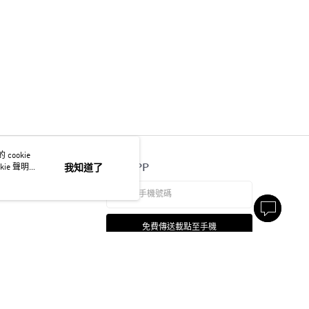
ookie
官方APP
ie 聲明使
我知道了
免費傳送載點至手機
本站最佳瀏覽環境請使用 Google Chrome、Firefox 或 Edge 以上版本