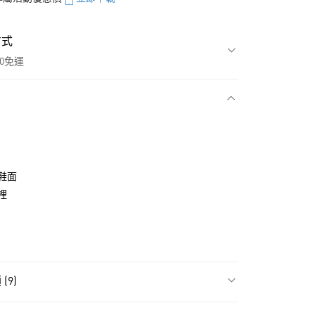
方式
00免運
款
鞋面
裡
(9)
NT$1,500(含以上)免運費
類
女性全部鞋類