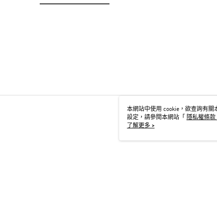
本網站中使用 cookie，欲查詢有關本
設定，請參閱本網站「
隱私權條款
用 cookie。
了解更多 >
TW-MWG1-67-169 Web2.0 D
© 2026 by 台灣阿迪達斯股份有限公司