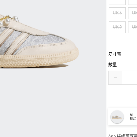
UK 6
UK
UK 9
UK
尺寸表
數量
AI
找尺
App 結帳可