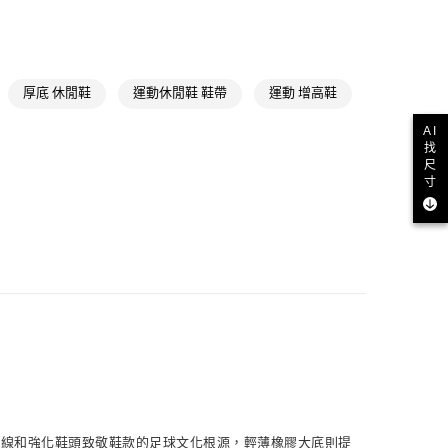
貨
NT$1,500(含以上)免運費
類
女性Originals
款
ls
Originals鞋類
厚底 休閒鞋
運動休閒鞋 鞋帶
運動 增高鞋
NT$1,500(含以上)免運費
ls
Originals全部商品
AI
取貨
找
iginals
經典T-TOE系列
NT$1,500(含以上)免運費
尺
寸
氣有禮 | APP限定滿$3800折$300
iginals
Samba
NT$1,500(含以上)免運費
氣有禮 | 2件8折；3件7折
貨
NT$1,500(含以上)免運費
NT$1,500(含以上)免運費
取
NT$1,500(含以上)免運費
狀三條線和強化鞋頭致敬鞋款的足球文化根源，輕薄橡膠大底則提