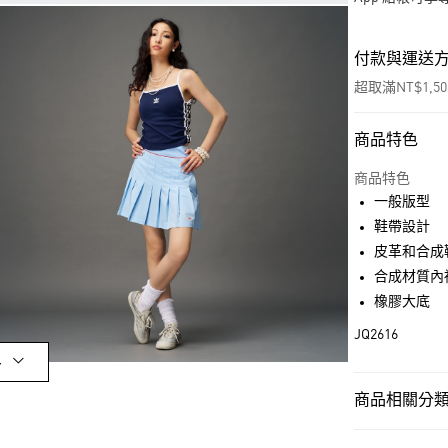
付款與運送
超取滿NT$1,5
商品特色
付款方式
信用卡一次付
商品特色
一般版型
超商取貨付款
鞋帶設計
LINE Pay
皮革和合成
合成材質內
街口支付
橡膠大底
JQ2616
運送方式
多
全家取貨付款
商品相關分類 
每筆NT$80，滿
女性
女性鞋