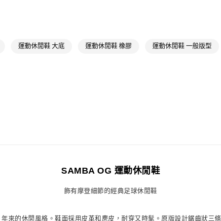
付款後全家取
OUTLET
每筆NT$80，滿
女性
女性鞋
萊爾富取貨付
品牌
Origina
運動休閒鞋 大底
運動休閒鞋 橡膠
運動休閒鞋 一般版型
每筆NT$80，滿
品牌
Origina
付款後萊爾富
最新活動
Or
每筆NT$80，滿
最新活動
爸
7-11取貨付款
最新活動
Or
每筆NT$80，滿
最新活動
爸
付款後7-11取
每筆NT$80，滿
宅配
SAMBA OG 運動休閒鞋
每筆NT$80，滿
飾有摩登細節的經典足球休閒鞋
付款後門市自
每筆NT$80，滿
款推出 70 年來的休閒風格。鞋面採用皮革和麂皮，耐穿又時髦。原版設計鋸齒