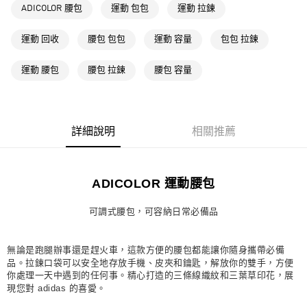
ADICOLOR 腰包
運動 包包
運動 拉鍊
每筆NT$80，滿NT$1,500(含以上)免運費
萊爾富取貨付款
運動 回收
腰包 包包
運動 容量
包包 拉鍊
每筆NT$80，滿NT$1,500(含以上)免運費
運動 腰包
腰包 拉鍊
腰包 容量
付款後萊爾富取貨
每筆NT$80，滿NT$1,500(含以上)免運費
7-11取貨付款
詳細說明
相關推薦
每筆NT$80，滿NT$1,500(含以上)免運費
付款後7-11取貨
ADICOLOR 運動腰包
每筆NT$80，滿NT$1,500(含以上)免運費
可調式腰包，可容納日常必備品
宅配
每筆NT$80，滿NT$1,500(含以上)免運費
無論是跑腿辦事還是趕火車，這款方便的腰包都能讓你隨身攜帶必備
付款後門市自取
品。拉鍊口袋可以安全地存放手機、皮夾和鑰匙，解放你的雙手，方便
每筆NT$80，滿NT$1,500(含以上)免運費
你處理一天中遇到的任何事。精心打造的三條線織紋和三葉草印花，展
現您對 adidas 的喜愛。