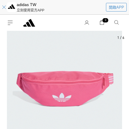
adidas TW
開啟APP
立刻使用官方APP
0
1
/
6